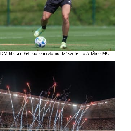
DM libera e Felipão tem retorno de ‘xerife’ no Atlético-MG