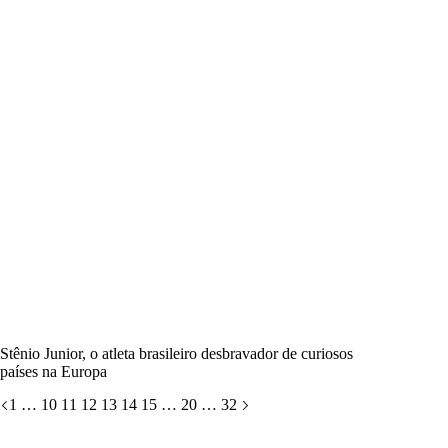
Stênio Junior, o atleta brasileiro desbravador de curiosos
países na Europa
1
…
10
11
12
13
14
15
…
20
…
32