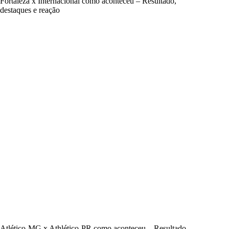
Fortaleza x Internacional como aconteceu – Resultado,
destaques e reação
Atlético-MG x Athlético-PR como aconteceu – Resultado,