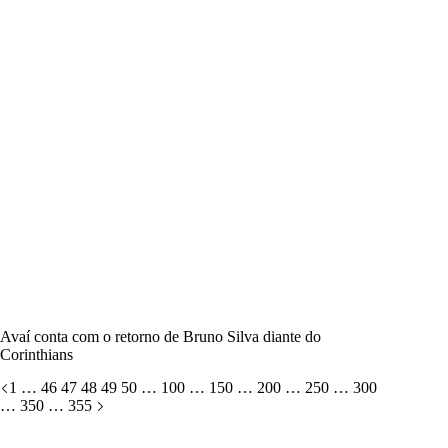
Avaí conta com o retorno de Bruno Silva diante do
Corinthians
1
…
46
47
48
49
50
…
100
…
150
…
200
…
250
…
300
…
350
…
355