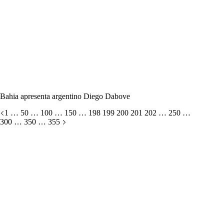
Bahia apresenta argentino Diego Dabove
1
…
50
…
100
…
150
…
198
199
200
201
202
…
250
…
300
…
350
…
355