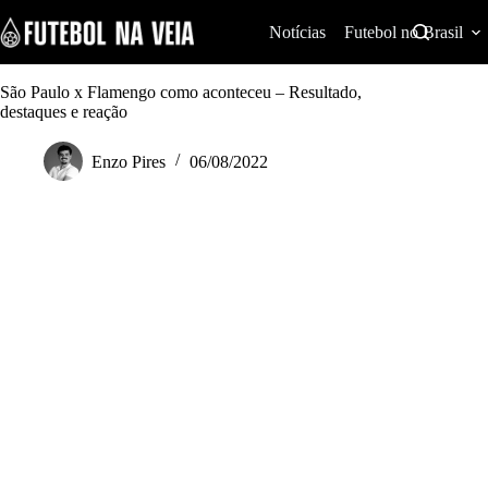
S
k
Notícias
Futebol no Brasil
i
p
t
São Paulo x Flamengo como aconteceu – Resultado,
o
destaques e reação
c
o
Enzo Pires
06/08/2022
n
t
e
n
t