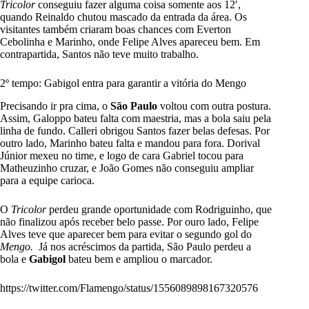
Tricolor
conseguiu fazer alguma coisa somente aos 12′,
quando Reinaldo chutou mascado da entrada da área. Os
visitantes também criaram boas chances com Everton
Cebolinha e Marinho, onde Felipe Alves apareceu bem. Em
contrapartida, Santos não teve muito trabalho.
2º tempo: Gabigol entra para garantir a vitória do Mengo
Precisando ir pra cima, o
São Paulo
voltou com outra postura.
Assim, Galoppo bateu falta com maestria, mas a bola saiu pela
linha de fundo. Calleri obrigou Santos fazer belas defesas. Por
outro lado, Marinho bateu falta e mandou para fora. Dorival
Júnior mexeu no time, e logo de cara Gabriel tocou para
Matheuzinho cruzar, e João Gomes não conseguiu ampliar
para a equipe carioca.
O
Tricolor
perdeu grande oportunidade com Rodriguinho, que
não finalizou após receber belo passe. Por ouro lado, Felipe
Alves teve que aparecer bem para evitar o segundo gol do
Mengo.
Já nos acréscimos da partida, São Paulo perdeu a
bola e
Gabigol
bateu bem e ampliou o marcador.
https://twitter.com/Flamengo/status/1556089898167320576