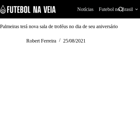
S
k
Notícias
Futebol no Brasil
i
p
t
Palmeiras terá nova sala de troféus no dia de seu aniversário
o
c
Robert Ferreira
25/08/2021
o
n
t
e
n
t