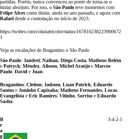
partidas. Porém, nunca convenceu ao ponto de torna-se o
titular absoluto. Por isso, o
São Paulo
teve momentos com
Felipe Alves
como titular, ainda no ano passado, e agora com
Rafael
desde a contratação no início de 2023.
https://twitter.com/colunatricolor/status/167810238223900672
1
Veja as escalações de Bragantino x São Paulo
São Paulo
:
Jandrei
;
Nathan
,
Diego Costa
,
Matheus Belém
e
Patryck
;
Méndez
,
Alisson
,
Michel Araújo
e
Marcos
Paulo
;
David
e
Juan
.
Bragantino
:
Cleiton
;
Jadsom
,
Luan Patrick
,
Eduardo
Santos
e
Juninho Capixaba
;
Matheus Fernandes
,
Lucas
Evangelista
e
Eric Ramires
;
Vitinho
,
Sorriso
e
Eduardo
Sasha
.
B
3-4-2-1
r
a
g