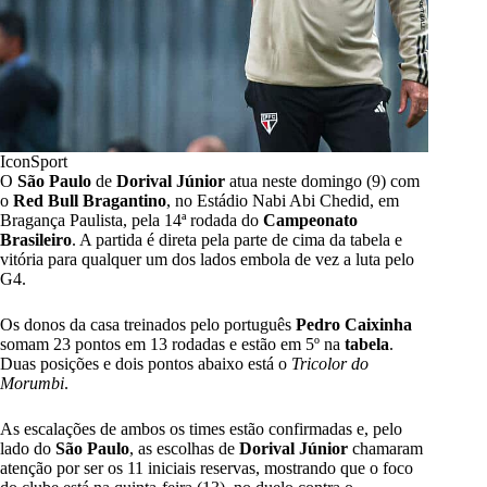
IconSport
O
São Paulo
de
Dorival Júnior
atua neste domingo (9) com
o
Red Bull Bragantino
, no Estádio Nabi Abi Chedid, em
Bragança Paulista, pela 14ª rodada do
Campeonato
Brasileiro
. A partida é direta pela parte de cima da tabela e
vitória para qualquer um dos lados embola de vez a luta pelo
G4.
Os donos da casa treinados pelo português
Pedro Caixinha
somam 23 pontos em 13 rodadas e estão em 5º na
tabela
.
Duas posições e dois pontos abaixo está o
Tricolor do
Morumbi
.
As escalações de ambos os times estão confirmadas e, pelo
lado do
São Paulo
, as escolhas de
Dorival Júnior
chamaram
atenção por ser os 11 iniciais reservas, mostrando que o foco