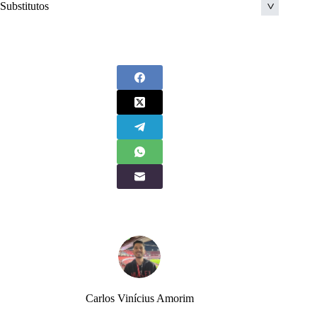
Substitutos
Pablo Maia
29
Rodriguinho
18
Robert Arboleda
5
Rafael Monteiro
23
Rodrigo Nestor
11
Wellington Rato
27
Alexandre Pato
12
Caio Paulista
38
Gabriel Neves
20
Pedrinho
47
Rai dos Reis Ramos
34
Luan
8
Carlos Vinícius Amorim