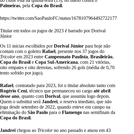
do clube está na quinta-feira (13), no duelo contra o
Palmeiras
, pela
Copa do Brasil
.
https://twitter.com/SaoPauloFC/status/1678107964492722177
Titular em todos os jogos de 2023 é barrado por Dorival
Júnior
Os 11 inicias escolhidos por
Dorival Júnior
para hoje não
contam com o goleiro
Rafael
, presente nos 37 jogos do
Tricolor
em 2023 entre
Campeonato Paulista
,
Brasileirão
,
Copa do Brasil
e
Copa Sul-Americana
, com 21 vitórias,
oito empates e oito derrotas, sofrendo 26 gols (média de 0,70
tento sofrido por jogo).
Rafael
, contratado para 2023, foi o titular absoluto tanto com
Rogério Ceni
, técnico que permaneceu no cargo
até abril
desse ano
, quanto com
Dorival
, que assumiu logo depois.
Quem o substitui será
Jandrei
, o reserva imediato, que não
joga desde setembro de 2022, quando esteve em campo na
eliminação do
São Paulo
para o
Flamengo
nas semifinais da
Copa do Brasil
.
Jandrei
chegou ao
Tricolor
no ano passado e atuou em 43