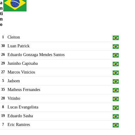
a
n
ti
n
o
Cleiton
1
Luan Patrick
30
Eduardo Gonzaga Mendes Santos
26
Juninho Capixaba
29
Marcos Vinicios
27
Jadsom
5
Matheus Fernandes
35
Vitinho
28
Lucas Evangelista
8
Eduardo Sasha
19
Eric Ramires
7