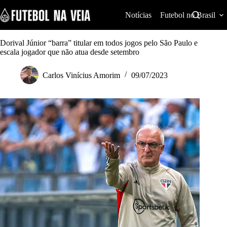
S
k
Notícias
Futebol no Brasil
i
p
t
Dorival Júnior “barra” titular em todos jogos pelo São Paulo e
o
escala jogador que não atua desde setembro
c
o
Carlos Vinícius Amorim
09/07/2023
n
t
e
n
t