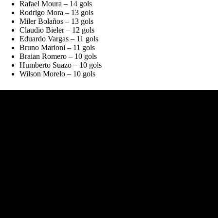
Rafael Moura – 14 gols
Rodrigo Mora – 13 gols
Miler Bolaños – 13 gols
Claudio Bieler – 12 gols
Eduardo Vargas – 11 gols
Bruno Marioni – 11 gols
Braian Romero – 10 gols
Humberto Suazo – 10 gols
Wilson Morelo – 10 gols