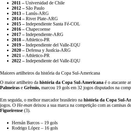
2011 –
Universidad de Chile
2012 –
São Paulo
2013 –
Lanús-ARG
2014 –
River Plate-ARG
2015 –
Independiente Santa Fé-COL
2016 –
Chapecoense
2017 –
Independiente-ARG
2018 –
Athletico-PR
2019 –
Independiente del Valle-EQU
2020 –
Defensa y Justícia-ARG
2021 –
Athletico-PR
2022 –
Independiente del Valle-EQU
Maiores artilheiros da história da Copa Sul-Americana
O maior artilheiro da
história da Copa Sul-Americana
é o atacante a
Palmeiras
e
Grêmio,
marcou 19 gols em 32 jogos disputados na comp
Em seguida, o melhor marcador brasileiro na
história da Copa Sul-A
jogos. O
He-man
deixou a sua marca na competição com as camisas d
Figueirense
(3).
Hernán Barcos – 19 gols
Rodrigo López – 16 gols