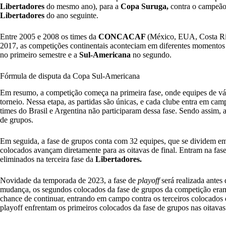
Libertadores
do mesmo ano), para a
Copa Suruga,
contra o campeão
Libertadores
do ano seguinte.
Entre 2005 e 2008 os times da
CONCACAF
(México, EUA, Costa Ri
2017, as competições continentais aconteciam em diferentes momentos 
no primeiro semestre e a
Sul-Americana
no segundo.
Fórmula de disputa da Copa Sul-Americana
Em resumo, a competição começa na primeira fase, onde equipes de vár
torneio. Nessa etapa, as partidas são únicas, e cada clube entra em c
times do Brasil e Argentina não participaram dessa fase. Sendo assim, a
de grupos.
Em seguida, a fase de grupos conta com 32 equipes, que se dividem em
colocados avançam diretamente para as oitavas de final. Entram na fas
eliminados na terceira fase da
Libertadores.
Novidade da temporada de 2023, a fase de
playoff
será realizada antes 
mudança, os segundos colocados da fase de grupos da competição eram
chance de continuar, entrando em campo contra os terceiros colocados
playoff enfrentam os primeiros colocados da fase de grupos nas oitavas 