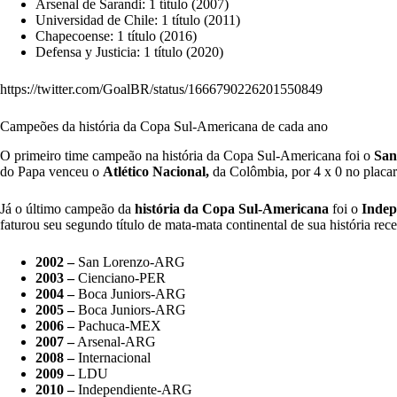
Arsenal de Sarandi: 1 título (2007)
Universidad de Chile: 1 título (2011)
Chapecoense: 1 título (2016)
Defensa y Justicia: 1 título (2020)
https://twitter.com/GoalBR/status/1666790226201550849
Campeões da história da Copa Sul-Americana de cada ano
O primeiro time campeão na história da Copa Sul-Americana foi o
San
do Papa venceu o
Atlético Nacional,
da Colômbia, por 4 x 0 no placa
Já o último campeão da
história da Copa Sul-Americana
foi o
Indep
faturou seu segundo título de mata-mata continental de sua história rece
2002 –
San Lorenzo-ARG
2003 –
Cienciano-PER
2004 –
Boca Juniors-ARG
2005 –
Boca Juniors-ARG
2006 –
Pachuca-MEX
2007 –
Arsenal-ARG
2008 –
Internacional
2009 –
LDU
2010 –
Independiente-ARG