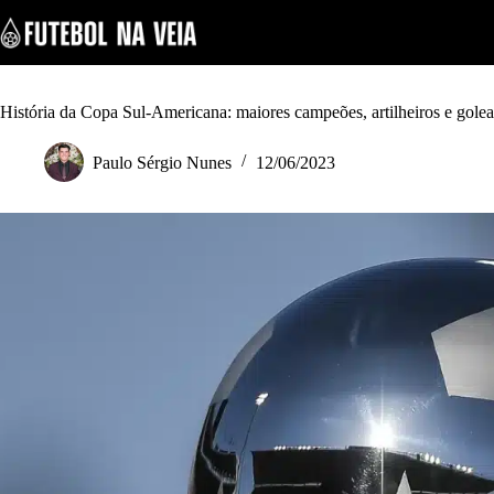
S
k
i
p
t
o
História da Copa Sul-Americana: maiores campeões, artilheiros e gole
c
o
Paulo Sérgio Nunes
12/06/2023
n
t
e
n
t