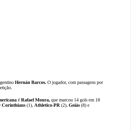
rgentino
Hernán Barcos.
O jogador, com passagens por
etição.
mericana
é
Rafael Moura,
que marcou 14 gols em 18
e
Corinthians
(1),
Athletico-PR
(2),
Goiás
(8) e