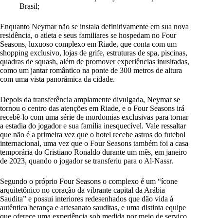
Brasil;
Enquanto
Neymar
não se instala definitivamente em sua nova
residência, o atleta e seus familiares se hospedam no Four
Seasons, luxuoso complexo em Riade, que conta com um
shopping exclusivo, lojas de grife, estruturas de spa, piscinas,
quadras de squash, além de promover experiências inusitadas,
como um jantar romântico na ponte
de 300 metros de altura
com uma vista panorâmica da cidade.
Depois da transferência amplamente divulgada, Neymar se
tornou o centro das atenções em Riade, e o Four Seasons irá
recebê-lo com uma série de mordomias exclusivas para tornar
a estadia do jogador e sua família inesquecível. Vale ressaltar
que não é a primeira vez que o hotel recebe astros do futebol
internacional, uma vez que o Four Seasons também foi a casa
temporária do Cristiano Ronaldo durante um mês, em janeiro
de 2023,
quando o jogador se transferiu para o Al-Nassr
.
Segundo o próprio Four Seasons o complexo é um “ícone
arquitetônico no coração da vibrante capital da Arábia
Saudita” e possui interiores redesenhados que dão vida à
autêntica herança e artesanato sauditas, e uma distinta equipe
que oferece uma experiência sob medida por meio de serviço