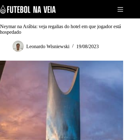
S
k
i
p
t
Neymar na Arábia: veja regalias do hotel em que jogador está
o
hospedado
c
o
Leonardo Wisniewski
19/08/2023
n
t
e
n
t