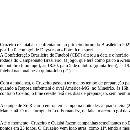
Cruzeiro e Cuiabá se enfrentaram no primeiro turno do Brasileirão 20
por 1 a 0, com gol de Deyverson - Foto: Icon sport
A Confederação Brasileira de Futebol (CBF) alterou a data e o horário 
rodada do Campeonato Brasileiro. O jogo, que terá como palco a Aren
de outubro (domingo), às 18:30, para 5 de outubro (quinta-feira), às 1
futebol nacional nesta quinta-feira (21).
Com a mudança, o Cruzeiro passa a ter menos tempo de preparação para
quando
a Raposa enfrentará o rival
América-MG, no Mineirão, às 16h, p
contra o Coelho, o time celeste terá dez dias de preparação, sem nenh
A equipe de Zé Ricardo entrou em campo na noite dessa quarta-feira 
Maracanã. O meia uruguaio
Leo Fernández, de falta, marcou o gol
da v
Até o momento, Cruzeiro e Cuiabá fazem campanhas semelhantes no Br
pontos em 23 jogos. O Cruzeiro vem logo atrás, como 11ª, tendo a me