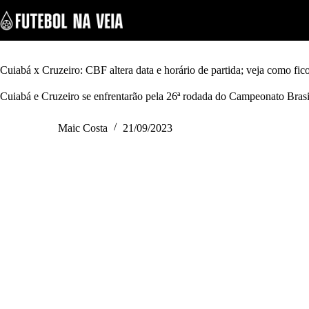
S
k
i
p
t
o
Cuiabá x Cruzeiro: CBF altera data e horário de partida; veja como fic
c
o
Cuiabá e Cruzeiro se enfrentarão pela 26ª rodada do Campeonato Brasi
n
t
Maic Costa
21/09/2023
e
n
t