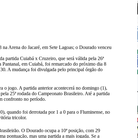
23 na Arena do Jacaré, em Sete Lagoas; o Dourado venceu
da partida Cuiabá x Cruzeiro, que será válida pela 26ª
a Pantanal, em Cuiabá, foi remarcado do próximo dia 8
9:30. A mudança foi divulgada pelo principal órgão do
 o jogo. A partida anterior acontecerá no domingo (1),
ela 25ª rodada do Campeonato Brasileiro. Até a partida
um confronto no período.
(20), quando
foi derrotada por 1 a 0
para
o Fluminense
, no
itória tricolor.
asileirão. O Dourado ocupa a 10ª posição, com 29
sma pontuação, mas uma partida a mais jogada. Se a