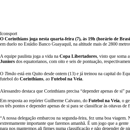
Iconsport
O Corinthians joga nesta quarta-feira (7), às 19h (horário de Bras
em duelo no Estádio Banco Guayaquil, na altitude mais de 2800 metros
A equipe paulista joga a vida na
Copa Libertadores
, visto que soma a
Juniors
dos equatorianos, com oito e seis de pontuação, respectivamen
O
Timão
está em Quito desde ontem (13) e já treinou na capital do Eq
futebol do
Corinthians
, ao
Futebol na Veia
.
Alessandro destaca que Corinthians precisa “depender apenas de si” p
Em resposta ao repórter Guilherme Calvano, do
Futebol na Veia
, o g
os três pontos e depender apenas de si para se classificar às oitavas de 
“A nossa delegação embarcou na segunda-feira, fez uma boa viagem. N
extremamente importante que faremos amanhã. É um jogo que a gente p
para nos mantermos ali firmes numa classificação e não depender de 