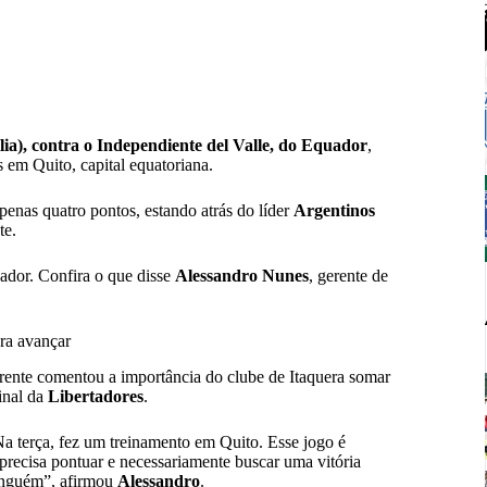
ília), contra o Independiente del Valle, do Equador
,
 em Quito, capital equatoriana.
penas quatro pontos, estando atrás do líder
Argentinos
te.
uador. Confira o que disse
Alessandro Nunes
, gerente de
ara avançar
erente comentou a importância do clube de Itaquera somar
final da
Libertadores
.
a terça, fez um treinamento em Quito. Esse jogo é
recisa pontuar e necessariamente buscar uma vitória
ninguém”, afirmou
Alessandro
.