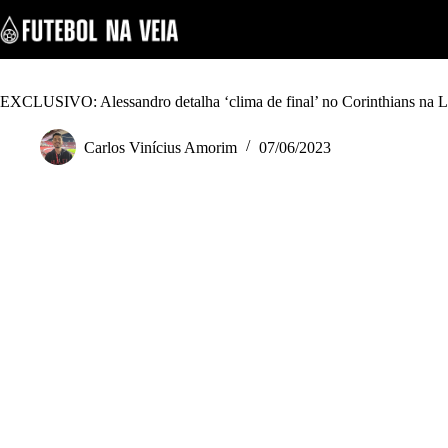
S
k
i
p
t
o
EXCLUSIVO: Alessandro detalha ‘clima de final’ no Corinthians na L
c
o
Carlos Vinícius Amorim
07/06/2023
n
t
e
n
t