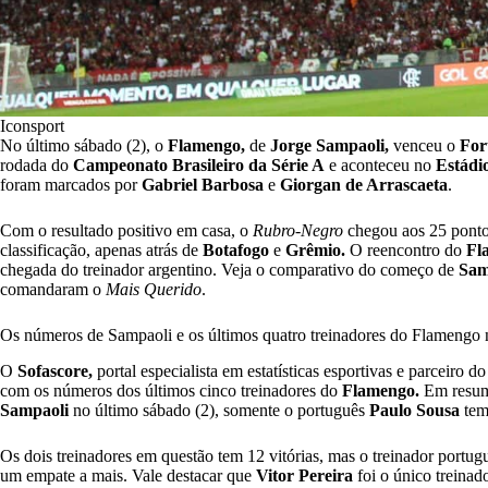
Iconsport
No último sábado (2), o
Flamengo,
de
Jorge Sampaoli
,
venceu o
For
rodada do
Campeonato Brasileiro da Série A
e aconteceu no
Estádi
foram marcados por
Gabriel Barbosa
e
Giorgan de Arrascaeta
.
Com o resultado positivo em casa, o
Rubro-Negro
chegou aos 25 pontos
classificação, apenas atrás de
Botafogo
e
Grêmio.
O reencontro do
Fl
chegada do treinador argentino. Veja o comparativo do começo de
Sam
comandaram o
Mais Querido
.
Os números de Sampaoli e os últimos quatro treinadores do Flamengo 
O
Sofascore,
portal especialista em estatísticas esportivas e parceiro d
com os números dos últimos cinco treinadores do
Flamengo.
Em resumo
Sampaoli
no último sábado (2), somente o português
Paulo Sousa
tem
Os dois treinadores em questão tem 12 vitórias, mas o treinador port
um empate a mais. Vale destacar que
Vitor Pereira
foi o único treinad