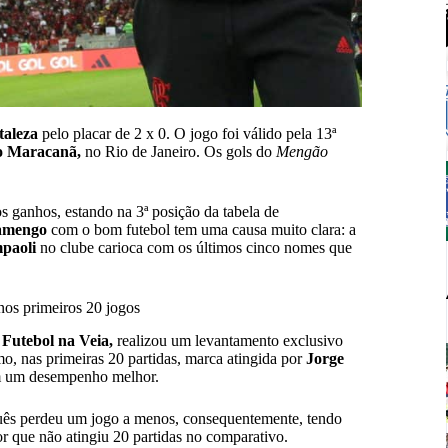
taleza
pelo placar de 2 x 0. O jogo foi válido pela 13ª
o Maracanã,
no Rio de Janeiro. Os gols do
Mengão
 ganhos, estando na 3ª posição da tabela de
amengo
com o bom futebol tem uma causa muito clara: a
paoli
no clube carioca com os últimos cinco nomes que
nos primeiros 20 jogos
o
Futebol na Veia,
realizou um levantamento exclusivo
, nas primeiras 20 partidas, marca atingida por
Jorge
 um desempenho melhor.
uguês perdeu um jogo a menos, consequentemente, tendo
or que não atingiu 20 partidas no comparativo.