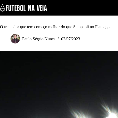
S
k
i
p
t
o
O treinador que tem começo melhor do que Sampaoli no Flamego
c
o
Paulo Sérgio Nunes
02/07/2023
n
t
e
n
t