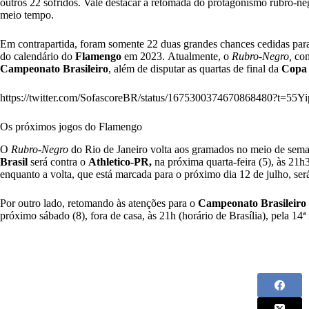
outros 22 sofridos. Vale destacar a retomada do protagonismo rubro-n
meio tempo.
Em contrapartida, foram somente 22 duas grandes chances cedidas para 
do calendário do
Flamengo
em 2023. Atualmente, o
Rubro-Negro,
com
Campeonato Brasileiro
, além de disputar as quartas de final da
Copa 
https://twitter.com/SofascoreBR/status/1675300374670868480?
Os próximos jogos do Flamengo
O
Rubro-Negro
do Rio de Janeiro volta aos gramados no meio de semana
Brasil
será contra o
Athletico-PR,
na próxima quarta-feira (5), às 21h
enquanto a volta, que está marcada para o próximo dia 12 de julho, ser
Por outro lado, retomando às atenções para o
Campeonato Brasileiro 
próximo sábado (8), fora de casa, às 21h (horário de Brasília), pela 14