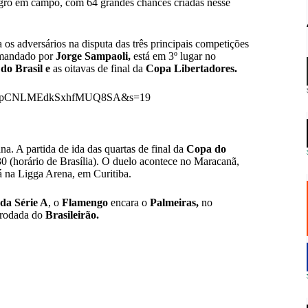
egro em campo, com 64 grandes chances criadas nesse
os adversários na disputa das três principais competições
andado por
Jorge Sampaoli,
está em 3º lugar no
do Brasil e
as oitavas de final da
Copa Libertadores.
t=55YipCNLMEdkSxhfMUQ8SA&s=19
. A partida de ida das quartas de final da
Copa do
30 (horário de Brasília). O duelo acontece no Maracanã,
á na Ligga Arena, em Curitiba.
da Série A
, o
Flamengo
encara o
Palmeiras,
no
ª rodada do
Brasileirão.