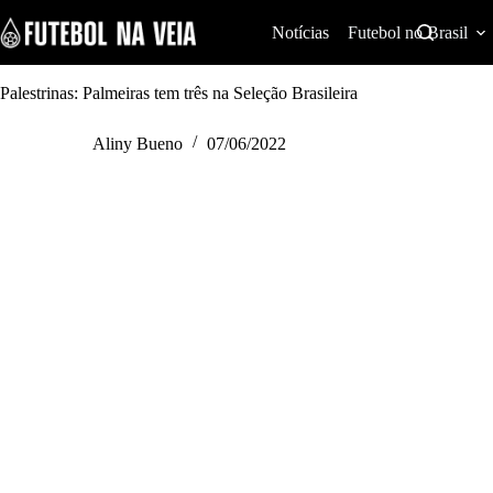
S
k
Notícias
Futebol no Brasil
i
p
t
Palestrinas: Palmeiras tem três na Seleção Brasileira
o
c
Aliny Bueno
07/06/2022
o
n
t
e
n
t