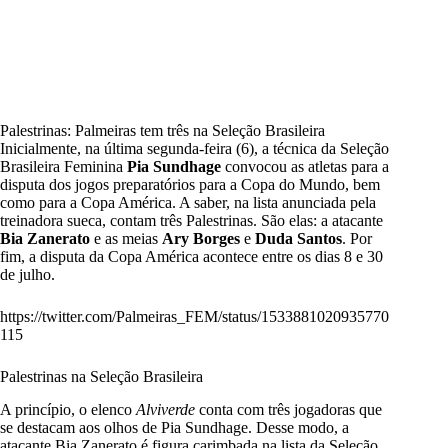
Palestrinas: Palmeiras tem três na Seleção Brasileira
Inicialmente, na última segunda-feira (6), a técnica da Seleção
Brasileira Feminina
Pia Sundhage
convocou as atletas para a
disputa dos jogos preparatórios para a Copa do Mundo, bem
como para a Copa América. A saber, na lista anunciada pela
treinadora sueca, contam três Palestrinas. São elas: a atacante
Bia Zanerato
e as meias
Ary Borges
e
Duda Santos
. Por
fim, a disputa da Copa América acontece entre os dias 8 e 30
de julho.
https://twitter.com/Palmeiras_FEM/status/1533881020935770
115
Palestrinas na Seleção Brasileira
A princípio, o elenco
Alviverde
conta com três jogadoras que
se destacam aos olhos de Pia Sundhage. Desse modo, a
atacante Bia Zanerato é figura carimbada na lista da Seleção