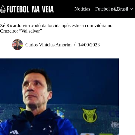
S
k
Notícias
Futebol no Brasil
i
p
t
Zé Ricardo vira xodó da torcida após estreia com vitória no
o
Cruzeiro: “Vai salvar”
c
o
Carlos Vinícius Amorim
14/09/2023
n
t
e
n
t