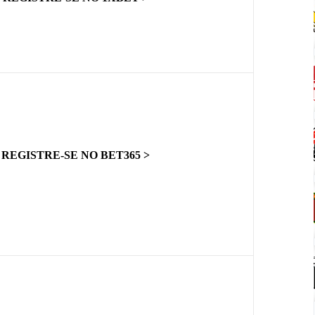
REGISTRE-SE NO BET365 >