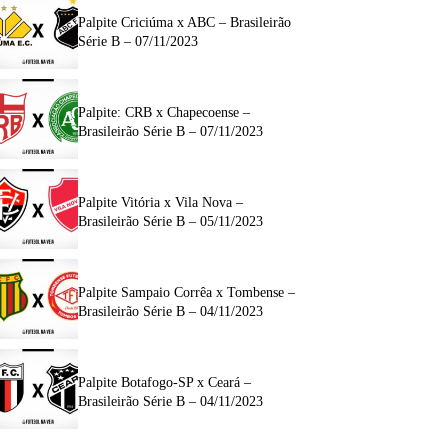
Palpite Criciúma x ABC – Brasileirão
Série B – 07/11/2023
Palpite: CRB x Chapecoense –
Brasileirão Série B – 07/11/2023
Palpite Vitória x Vila Nova –
Brasileirão Série B – 05/11/2023
Palpite Sampaio Corrêa x Tombense –
Brasileirão Série B – 04/11/2023
Palpite Botafogo-SP x Ceará –
Brasileirão Série B – 04/11/2023