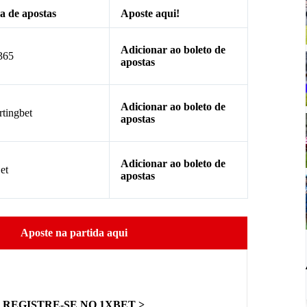
a de apostas
Aposte aqui!
Adicionar ao boleto de
365
apostas
Adicionar ao boleto de
rtingbet
apostas
Adicionar ao boleto de
et
apostas
Aposte na partida aqui
REGISTRE-SE NO 1XBET >