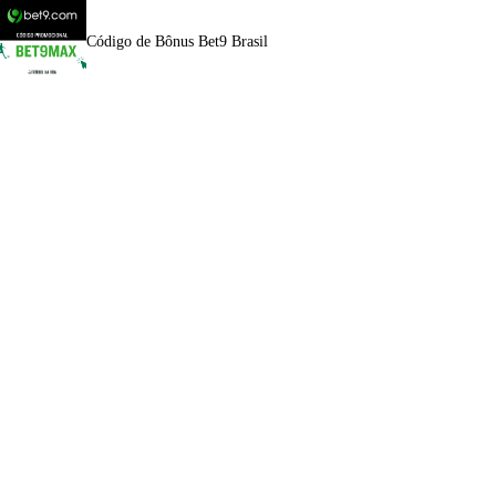
Código de Bônus Bet9 Brasil