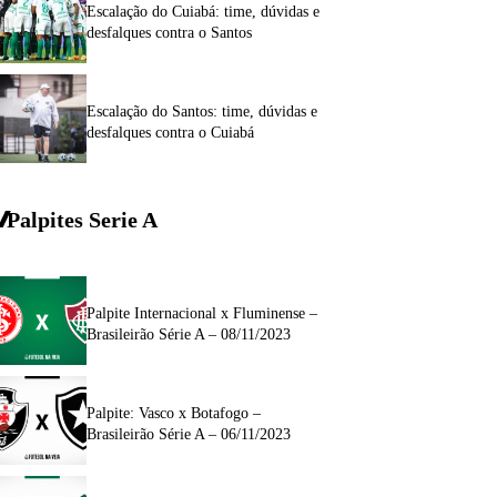
Escalação do Cuiabá: time, dúvidas e
desfalques contra o Santos
Escalação do Santos: time, dúvidas e
desfalques contra o Cuiabá
Palpites Serie A
Palpite Internacional x Fluminense –
Brasileirão Série A – 08/11/2023
Palpite: Vasco x Botafogo –
Brasileirão Série A – 06/11/2023