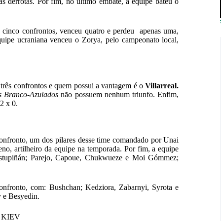
uas derrotas. Por fim, no último embate, a equipe bateu o
s cinco confrontos, venceu quatro e perdeu apenas uma,
equipe ucraniana venceu o Zorya, pelo campeonato local,
 três confrontos e quem possui a vantagem é o
Villarreal.
 Branco-Azulados
não possuem nenhum triunfo. Enfim,
2 x 0.
confronto, um dos pilares desse time comandado por Unai
o, artilheiro da equipe na temporada. Por fim, a equipe
 Estupiñán; Parejo, Capoue, Chukwueze e Moi Gómmez;
onfronto, com: Bushchan; Kedziora, Zabarnyi, Syrota e
 e Besyedin.
 KIEV