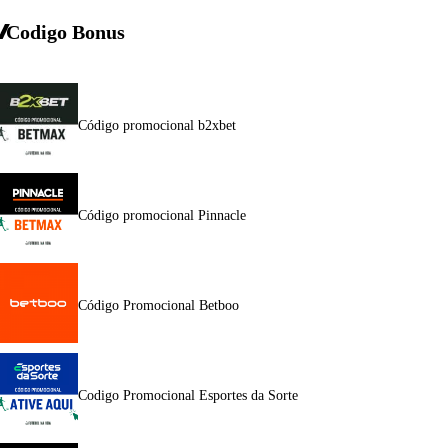
Codigo Bonus
Código promocional b2xbet
Código promocional Pinnacle
Código Promocional Betboo
Codigo Promocional Esportes da Sorte