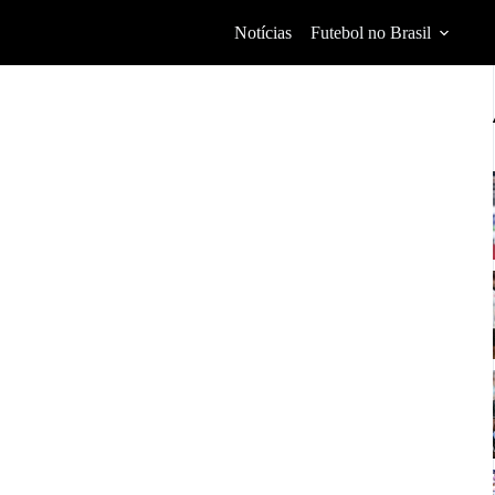
Notícias
Futebol no Brasil