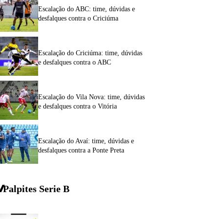
Escalação do ABC: time, dúvidas e
desfalques contra o Criciúma
Escalação do Criciúma: time, dúvidas
e desfalques contra o ABC
Escalação do Vila Nova: time, dúvidas
e desfalques contra o Vitória
Escalação do Avaí: time, dúvidas e
desfalques contra a Ponte Preta
Palpites Serie
B