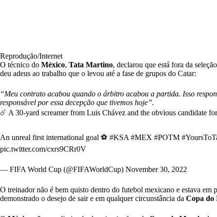
Reprodução/Internet
O técnico do
México
,
Tata Martino
, declarou que está fora da seleçã
deu adeus ao trabalho que o levou até a fase de grupos do Catar:
“Meu contrato acabou quando o árbitro acabou a partida. Isso respon
responsável por essa decepção que tivemos hoje”.
☄️ A 30-yard screamer from Luis Chávez and the obvious candidate fo
An unreal first international goal ⚽️
#KSA
#MEX
#POTM
#YoursToT
pic.twitter.com/cxrs9CRr0V
— FIFA World Cup (@FIFAWorldCup)
November 30, 2022
O treinador não é bem quisto dentro do futebol mexicano e estava em 
demonstrado o desejo de sair e em qualquer circunstância da
Copa do