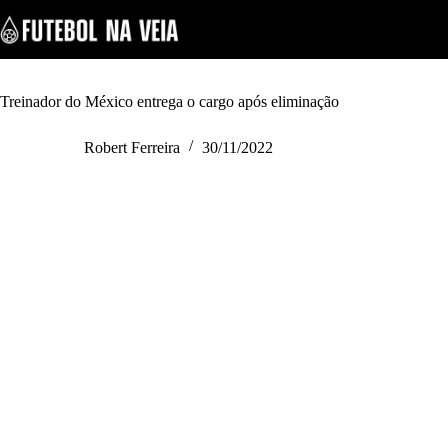
S
k
i
p
t
o
Treinador do México entrega o cargo após eliminação
c
o
Robert Ferreira
30/11/2022
n
t
e
n
t