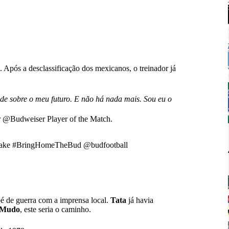
o. Após a desclassificação dos mexicanos, o treinador já
de sobre o meu futuro. E não há nada mais. Sou eu o
r
@Budweiser
Player of the Match.
ake
#BringHomeTheBud
@budfootball
pé de guerra com a imprensa local.
Tata
já havia
 Mudo
, este seria o caminho.