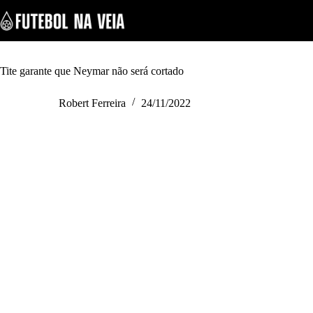
S
k
i
p
t
o
Tite garante que Neymar não será cortado
c
o
Robert Ferreira
24/11/2022
n
t
e
n
t