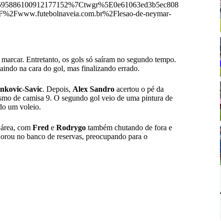
595886100912177152%7Ctwgr%5E0e61063ed3b5ec808
2Fwww.futebolnaveia.com.br%2Flesao-de-neymar-
 marcar. Entretanto, os gols só saíram no segundo tempo.
aindo na cara do gol, mas finalizando errado.
inkovic-Savic
. Depois,
Alex Sandro
acertou o pé da
mo de camisa 9. O segundo gol veio de uma pintura de
do um voleio.
a área, com
Fred
e
Rodrygo
também chutando de fora e
chorou no banco de reservas, preocupando para o