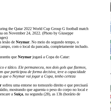
uring the Qatar 2022 World Cup Group G football match
Doha on November 24, 2022. (Photo by Giuseppe
ges)
a lesão de
Neymar
. No meio do segundo tempo, o
e campo, com o local da pancada, completamente inchado.
arantiu que
Neymar
jogará a Copa do Catar:
 e tático. Ele permaneceu, nos dois gols que fizemos,
 um que participou de forma decisiva, teve a capacidade
eza que o Neymar vai jogar a Copa, tenho certeza
r
sofreu uma entorse no tornozelo direito e que precisará
tádio, mostrando que aguenta o peso do corpo no local e
 encare a
Suíça
, na segunda (28), as 13h (horário de