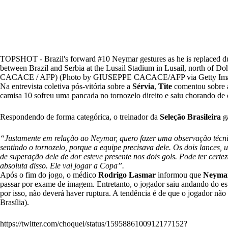
TOPSHOT - Brazil's forward #10 Neymar gestures as he is replaced d
between Brazil and Serbia at the Lusail Stadium in Lusail, north of 
CACACE / AFP) (Photo by GIUSEPPE CACACE/AFP via Getty Ima
Na entrevista coletiva pós-vitória sobre a
Sérvia
,
Tite
comentou sobre 
camisa 10 sofreu uma pancada no tornozelo direito e saiu chorando d
Respondendo de forma categórica, o treinador da
Seleção Brasileira
g
“Justamente em relação ao Neymar, quero fazer uma observação técnico
sentindo o tornozelo, porque a equipe precisava dele. Os dois lances,
de superação dele de dor esteve presente nos dois gols. Pode ter cert
absoluta disso. Ele vai jogar a Copa”.
Após o fim do jogo, o médico
Rodrigo Lasmar
informou que
Neyma
passar por exame de imagem. Entretanto, o jogador saiu andando do es
por isso, não deverá haver ruptura. A tendência é de que o jogador não
Brasília).
https://twitter.com/choquei/status/1595886100912177152?