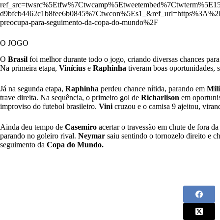
ref_src=twsrc%5Etfw%7Ctwcamp%5Etweetembed%7Ctwterm%5E1
d9bfcb4462c1b8fee6b0845%7Ctwcon%5Es1_&ref_url=https%3A%2F%
preocupa-para-seguimento-da-copa-do-mundo%2F
O JOGO
O
Brasil
foi melhor durante todo o jogo, criando diversas chances para
Na primeira etapa,
Vinícius
e
Raphinha
tiveram boas oportunidades, s
Já na segunda etapa,
Raphinha
perdeu chance nítida, parando em
Mil
trave direita. Na sequência, o primeiro gol de
Richarlison
em oportunis
improviso do futebol brasileiro.
Vini
cruzou e o camisa 9 ajeitou, viran
Ainda deu tempo de
Casemiro
acertar o travessão em chute de fora d
parando no goleiro rival.
Neymar
saiu sentindo o tornozelo direito e 
seguimento da
Copa do Mundo.