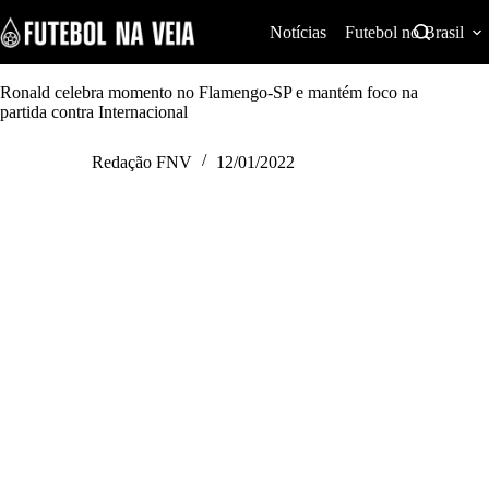
S
k
Notícias
Futebol no Brasil
i
p
t
Ronald celebra momento no Flamengo-SP e mantém foco na
o
partida contra Internacional
c
o
Redação FNV
12/01/2022
n
t
e
n
t