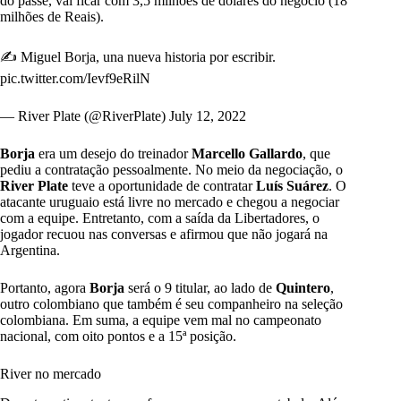
do passe, vai ficar com 3,5 milhões de dólares do negócio (18
milhões de Reais).
✍️ Miguel Borja, una nueva historia por escribir.
pic.twitter.com/Ievf9eRilN
— River Plate (@RiverPlate)
July 12, 2022
Borja
era um desejo do treinador
Marcello Gallardo
, que
pediu a contratação pessoalmente. No meio da negociação, o
River Plate
teve a oportunidade de contratar
Luís Suárez
. O
atacante uruguaio está livre no mercado e chegou a negociar
com a equipe. Entretanto, com a saída da Libertadores, o
jogador recuou nas conversas e afirmou que não jogará na
Argentina.
Portanto, agora
Borja
será o 9 titular, ao lado de
Quintero
,
outro colombiano que também é seu companheiro na seleção
colombiana. Em suma, a equipe vem mal no campeonato
nacional, com oito pontos e a 15ª posição.
River no mercado