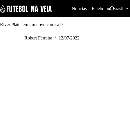
S
k
Notícias
Futebol no Brasil
i
p
t
River Plate tem um novo camisa 9
o
c
Robert Ferreira
12/07/2022
o
n
t
e
n
t