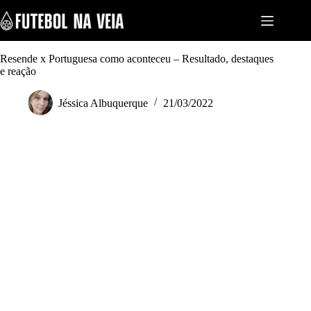
S
k
i
p
t
Resende x Portuguesa como aconteceu – Resultado, destaques
o
e reação
c
o
Jéssica Albuquerque
21/03/2022
n
t
e
n
t