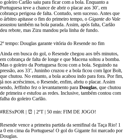
o goleiro Carlão saiu para ficar com a bola. Enquanto a
Portuguesa teve a chance de abrir o placar aos 30’, em
cobrança perigosa de falta. Contudo, sem sucesso. Antes que
o árbitro apitasse o fim do primeiro tempo, o
Gigante do Vale
assustou também na bola parada. Assim, após falta, Carlão
deu rebote, mas Zizu mandou pela linha de fundo.
2º tempo: Douglas garante vitória do Resende no fim
Ainda em busca do gol, o Resende chegou aos três minutos,
em cobrança de falta de longe e que Macena soltou a bomba.
Mas o goleiro da Portuguesa ficou com a bola. Seguindo na
pressão, aos 33’, Juninho cruzou e a bola ficou com Igor Bolt,
que chutou. No entanto, a bola acabou indo para fora. Por fim,
já nos acréscimos, o Resende, enfim, abriu o placar. Assim
sendo, Jeffinho fez o levantamento para
Douglas
, que chutou
de primeira e estufou as redes. Inclusive, também contou com
falha do goleiro Carlão.
#RESxPOR
| ⏰ | 2ºT | 50 min: FIM DE JOGO!
Resende vence a primeira partida da semifinal da Taça Rio! 1
a 0 em cima da Portuguesa! O gol do Gigante foi marcado por
Douglas.