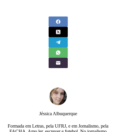
Jéssica Albuquerque
Formada em Letras, pela UFRJ, e em Jornalismo, pela
FACHA. Amo ler, escrever e futebol. No jornalismo