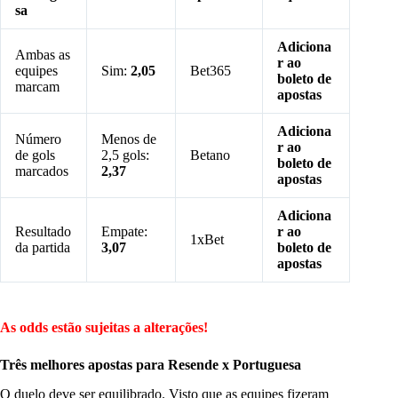
sa
Adiciona
Ambas as
r ao
equipes
Sim:
2,05
Bet365
boleto de
marcam
apostas
Adiciona
Número
Menos de
r ao
de gols
2,5 gols:
Betano
boleto de
marcados
2,37
apostas
Adiciona
Resultado
Empate:
r ao
1xBet
da partida
3,07
boleto de
apostas
As odds estão sujeitas a alterações!
Três melhores apostas para Resende x Portuguesa
O duelo deve ser equilibrado. Visto que as equipes fizeram