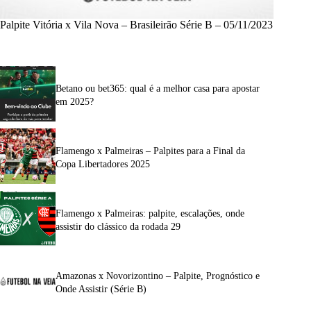
Palpite Vitória x Vila Nova – Brasileirão Série B – 05/11/2023
Betano ou bet365: qual é a melhor casa para apostar
em 2025?
Flamengo x Palmeiras – Palpites para a Final da
Copa Libertadores 2025
Flamengo x Palmeiras: palpite, escalações, onde
assistir do clássico da rodada 29
Amazonas x Novorizontino – Palpite, Prognóstico e
Onde Assistir (Série B)