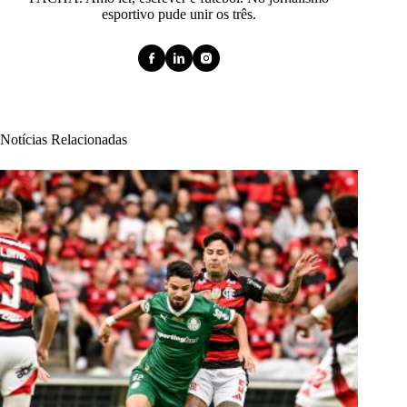
esportivo pude unir os três.
Notícias Relacionadas