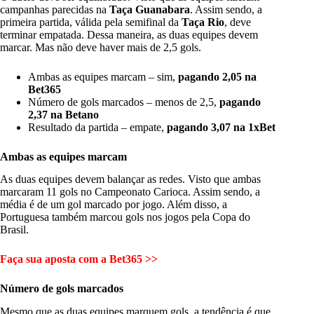
campanhas parecidas na
Taça Guanabara
. Assim sendo, a
primeira partida, válida pela semifinal da
Taça Rio
, deve
terminar empatada. Dessa maneira, as duas equipes devem
marcar. Mas não deve haver mais de 2,5 gols.
Ambas as equipes marcam – sim,
pagando 2,05 na
Bet365
Número de gols marcados – menos de 2,5,
pagando
2,37 na Betano
Resultado da partida – empate,
pagando 3,07 na 1xBet
Ambas as equipes marcam
As duas equipes devem balançar as redes. Visto que ambas
marcaram 11 gols no Campeonato Carioca. Assim sendo, a
média é de um gol marcado por jogo. Além disso, a
Portuguesa também marcou gols nos jogos pela Copa do
Brasil.
Faça sua aposta com a Bet365 >>
Número de gols marcados
Mesmo que as duas equipes marquem gols, a tendência é que