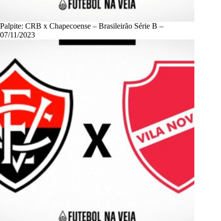
Palpite: CRB x Chapecoense – Brasileirão Série B –
07/11/2023