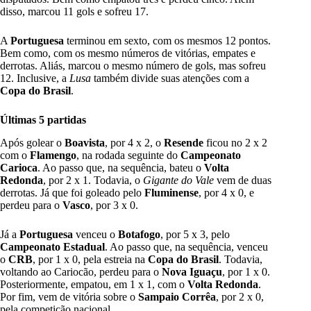
disso, marcou 11 gols e sofreu 17.
A
Portuguesa
terminou em sexto, com os mesmos 12 pontos.
Bem como, com os mesmo números de vitórias, empates e
derrotas. Aliás, marcou o mesmo número de gols, mas sofreu
12. Inclusive, a
Lusa
também divide suas atenções com a
Copa do Brasil
.
Últimas 5 partidas
Após golear o
Boavista
, por 4 x 2, o
Resende
ficou no 2 x 2
com o
Flamengo
, na rodada seguinte do
Campeonato
Carioca
. Ao passo que, na sequência, bateu o
Volta
Redonda
, por 2 x 1. Todavia, o
Gigante do Vale
vem de duas
derrotas. Já que foi goleado pelo
Fluminense
, por 4 x 0, e
perdeu para o
Vasco
, por 3 x 0.
Já a
Portuguesa
venceu o
Botafogo
, por 5 x 3, pelo
Campeonato Estadual
. Ao passo que, na sequência, venceu
o
CRB
, por 1 x 0, pela estreia na
Copa do Brasil
. Todavia,
voltando ao Cariocão, perdeu para o
Nova Iguaçu
, por 1 x 0.
Posteriormente, empatou, em 1 x 1, com o
Volta Redonda
.
Por fim, vem de vitória sobre o
Sampaio Corrêa
, por 2 x 0,
pela competição nacional.