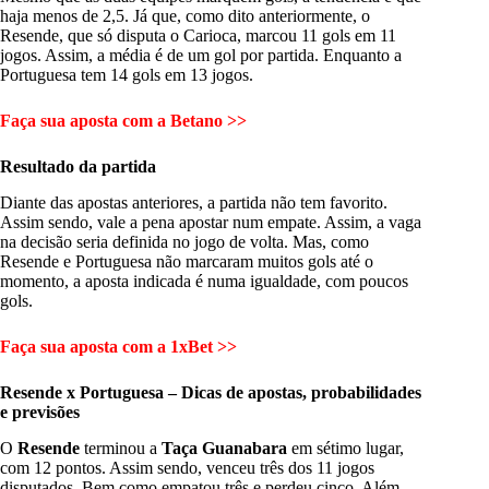
haja menos de 2,5. Já que, como dito anteriormente, o
Resende, que só disputa o Carioca, marcou 11 gols em 11
jogos. Assim, a média é de um gol por partida. Enquanto a
Portuguesa tem 14 gols em 13 jogos.
Faça sua aposta com a Betano >>
Resultado da partida
Diante das apostas anteriores, a partida não tem favorito.
Assim sendo, vale a pena apostar num empate. Assim, a vaga
na decisão seria definida no jogo de volta. Mas, como
Resende e Portuguesa não marcaram muitos gols até o
momento, a aposta indicada é numa igualdade, com poucos
gols.
Faça sua aposta com a 1xBet >>
Resende x Portuguesa – Dicas de apostas, probabilidades
e previsões
O
Resende
terminou a
Taça Guanabara
em sétimo lugar,
com 12 pontos. Assim sendo, venceu três dos 11 jogos
disputados. Bem como empatou três e perdeu cinco. Além