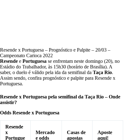
Resende x Portuguesa – Prognóstico e Palpite – 20/03 –
Campeonato Carioca 2022
Resende
e
Portuguesa
se enfrentam neste domingo (20), no
Estádio do Trabalhador, às 15h30 (horário de Brasília). A
saber, o duelo é válido pela ida da semifinal da
Taça Rio
.
Assim sendo, confira prognóstico e palpite para Resende x
Portuguesa.
Resende x Portuguesa pela semifinal da Taça Rio – Onde
assistir?
Odds Resende x Portuguesa
Resende
x
Mercado
Casas de
Aposte
Portugue
e odds
apostas
aqui!