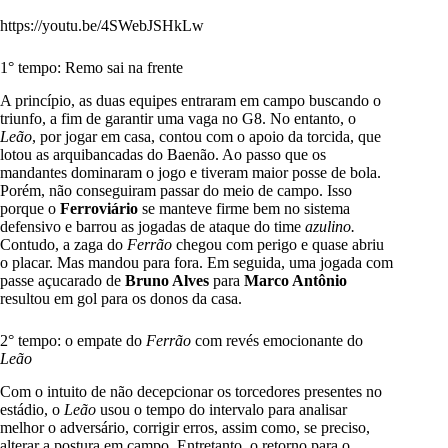
https://youtu.be/4SWebJSHkLw
1° tempo: Remo sai na frente
A princípio, as duas equipes entraram em campo buscando o
triunfo, a fim de garantir uma vaga no G8. No entanto, o
Leão
, por jogar em casa, contou com o apoio da torcida, que
lotou as arquibancadas do Baenão. Ao passo que os
mandantes dominaram o jogo e tiveram maior posse de bola.
Porém, não conseguiram passar do meio de campo. Isso
porque o
Ferroviário
se manteve firme bem no sistema
defensivo e barrou as jogadas de ataque do time
azulino.
Contudo, a zaga do
Ferrão
chegou com perigo e quase abriu
o placar. Mas mandou para fora. Em seguida, uma jogada com
passe açucarado de
Bruno Alves
para
Marco Antônio
resultou em gol para os donos da casa.
2° tempo: o empate do
Ferrão
com revés emocionante do
Leão
Com o intuito de não decepcionar os torcedores presentes no
estádio, o
Leão
usou o tempo do intervalo para analisar
melhor o adversário, corrigir erros, assim como, se preciso,
alterar a postura em campo. Entretanto, o retorno para o