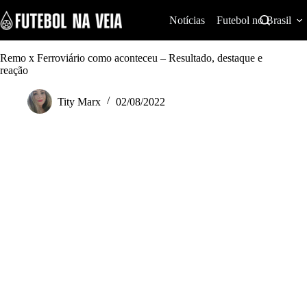
S
k
Notícias
Futebol no Brasil
i
p
t
Remo x Ferroviário como aconteceu – Resultado, destaque e
o
reação
c
o
Tity Marx
02/08/2022
n
t
e
n
t