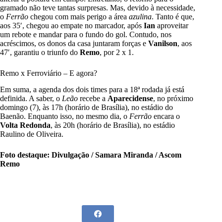
gramado não teve tantas surpresas. Mas, devido à necessidade,
o
Ferrão
chegou com mais perigo a área
azulina
. Tanto é que,
aos 35′, chegou ao empate no marcador, após
Ian
aproveitar
um rebote e mandar para o fundo do gol. Contudo, nos
acréscimos, os donos da casa juntaram forças e
Vanilson
, aos
47′, garantiu o triunfo do
Remo
, por 2 x 1.
Remo x Ferroviário – E agora?
Em suma, a agenda dos dois times para a 18ª rodada já está
definida. A saber, o
Leão
recebe a
Aparecidense
, no próximo
domingo (7), às 17h (horário de Brasília), no estádio do
Baenão. Enquanto isso, no mesmo dia, o
Ferrão
encara o
Volta Redonda
, às 20h (horário de Brasília), no estádio
Raulino de Oliveira.
Foto destaque: Divulgação / Samara Miranda / Ascom
Remo