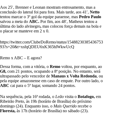
Aos 25′, Brenner e Leonan mostram entrosamento, mas a
conclusão do lateral foi para fora. Mais tarde, aos 41′,
Netto
tentou marcar o 3º gol da equipe paraense, mas
Pedro Paulo
salvou a meta do
ABC.
Por fim, aos 48′, Matheus tentou a
última do lado alvinegro
,
mas colocou força demais na bola e
o placar se manteve em 2 x 0.
https://twitter.com/ClubeDoRemo/status/15488230385436753
93?s=20&t=xsfqQDEU6xK365hlWkwUcQ
Remo x ABC – E agora?
Dessa forma, com a vitória, o
Remo
voltou, por enquanto, ao
G8,
com 21 pontos, ocupando a 8ª posição. No entanto, será
ultrapassado pelo vencedor de
Manaus x Volta Redonda
, ou
pela equipe amazonense em caso de empate. Por outro lado, o
ABC
cai para o 5º lugar, somando 24 pontos.
Na sequência, pela 16ª rodada, o
Leão
visita o
Botafogo,
em
Ribeirão Preto, às 19h (horário de Brasília) do próximo
domingo (24). Enquanto isso, o
Mais Querido
recebe o
Floresta,
às 17h (horário de Brasília) no sábado (23).