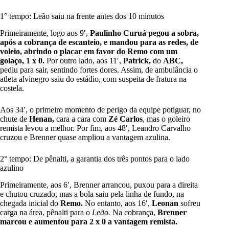
1° tempo: Leão saiu na frente antes dos 10 minutos
Primeiramente, logo aos 9′,
Paulinho Curuá pegou a sobra,
após a cobrança de escanteio, e mandou para as redes, de
voleio, abrindo o placar em favor do Remo com um
golaço, 1 x 0.
Por outro lado, aos 11′,
Patrick,
do
ABC,
pediu para sair, sentindo fortes dores. Assim, de ambulância o
atleta alvinegro saiu do estádio, com suspeita de fratura na
costela.
Aos 34′, o primeiro momento de perigo da equipe potiguar, no
chute de
Henan,
cara a cara com
Zé Carlos
, mas o goleiro
remista levou a melhor. Por fim, aos 48′, Leandro Carvalho
cruzou e Brenner quase ampliou a vantagem azulina.
2° tempo: De pênalti, a garantia dos três pontos para o lado
azulino
Primeiramente, aos 6′, Brenner arrancou, puxou para a direita
e chutou cruzado, mas a bola saiu pela linha de fundo, na
chegada inicial do
Remo.
No entanto, aos 16′,
Leonan
sofreu
carga na área, pênalti para o
Leão.
Na cobrança,
Brenner
marcou e aumentou para 2 x 0 a vantagem remista.