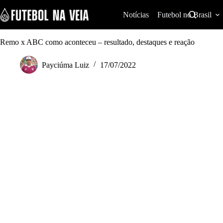
S
k
Notícias
Futebol no Brasil
i
p
t
Remo x ABC como aconteceu – resultado, destaques e reação
o
c
Payciúma Luiz
17/07/2022
o
n
t
e
n
t