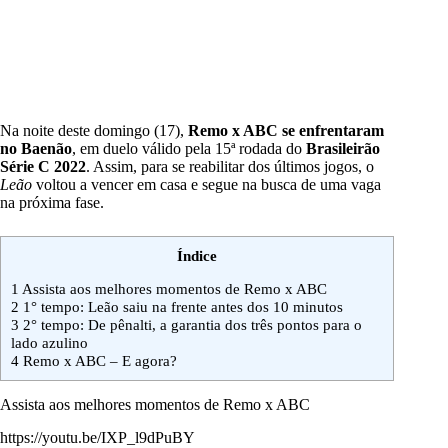
Na noite deste domingo (17),
Remo x ABC
se enfrentaram
no Baenão
, em duelo válido pela 15ª rodada do
Brasileirão
Série C 2022
. Assim, para se reabilitar dos últimos jogos, o
Leão
voltou a vencer em casa e segue na busca de uma vaga
na próxima fase.
Índice
1
Assista aos melhores momentos de Remo x ABC
2
1° tempo: Leão saiu na frente antes dos 10 minutos
3
2° tempo: De pênalti, a garantia dos três pontos para o
lado azulino
4
Remo x ABC – E agora?
Assista aos melhores momentos de Remo x ABC
https://youtu.be/IXP_l9dPuBY