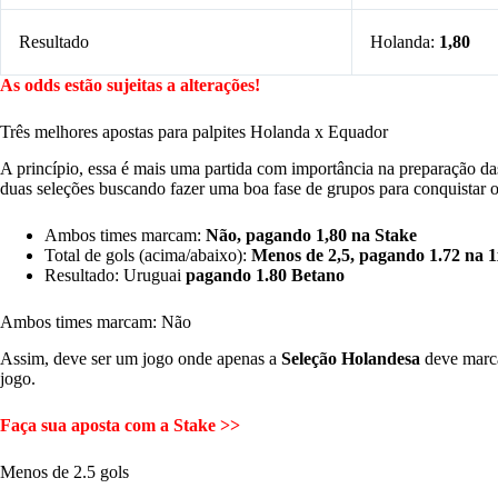
Resultado
Holanda:
1,80
As odds estão sujeitas a alterações!
Três melhores apostas para palpites Holanda x Equador
A princípio, essa é mais uma partida com importância na preparação d
duas seleções buscando fazer uma boa fase de grupos para conquistar os
Ambos times marcam:
Não,
pagando 1,80 na Stake
Total de gols (acima/abaixo):
Menos de 2,5,
pagando 1.72 na 
Resultado: Uruguai
pagando 1.80 Betano
Ambos times marcam: Não
Assim, deve ser um jogo onde apenas a
Seleção Holandesa
deve marcar
jogo.
Faça sua aposta com a Stake >>
Menos de 2.5 gols