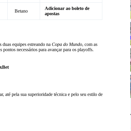
Adicionar ao boleto de
Betano
apostas
as duas equipes estreando na
Copa do Mundo
, com as
 pontos necessários para avançar para os playoffs.
1xBet
, até pela sua superioridade técnica e pelo seu estilo de