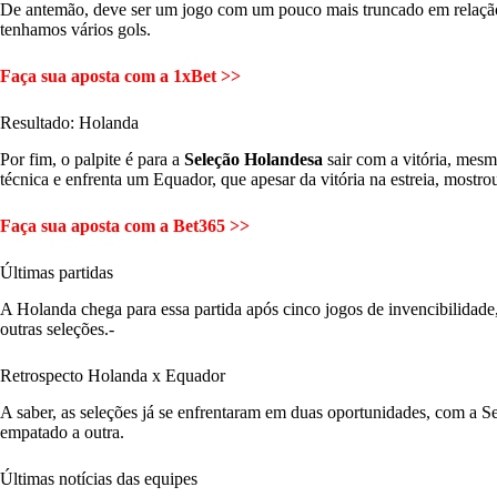
De antemão, deve ser um jogo com um pouco mais truncado em relação 
tenhamos vários gols.
Faça sua aposta com a 1xBet >>
Resultado: Holanda
Por fim, o palpite é para a
Seleção Holandesa
sair com a vitória, mes
técnica e enfrenta um Equador, que apesar da vitória na estreia, mostro
Faça sua aposta com a Bet365 >>
Últimas partidas
A Holanda chega para essa partida após cinco jogos de invencibilidade
outras seleções.-
Retrospecto Holanda x Equador
A saber, as seleções já se enfrentaram em duas oportunidades, com a 
empatado a outra.
Últimas notícias das equipes