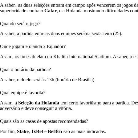
A saber, as duas seleções entram em campo após vencerem os jogos da
superioridade contra o
Catar
, e a Holanda mostrando dificuldades con
Quando será o jogo?
A saber, a partida entre as duas equipes será na sexta-feira (25).
Onde jogam Holanda x Equador?
Assim, os times duelam no Khalifa International Stadium. A saber, o e
Qual o horário da partida?
A saber, o duelo será às 13h (horário de Brasília).
Qual equipe é favorita?
Assim, a
Seleção da Holanda
tem certo favoritismo para a partida. De
adversário e deve conseguir a vitória.
Quais são as casas de apostas recomendadas?
Por fim,
Stake
,
1xBet
e
Bet365
são as mais indicadas.