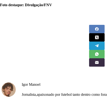
Foto destaque: Divulgação/FNV
Igor Manoel
Jornalista,apaixonado por futebol tanto dentro como fo