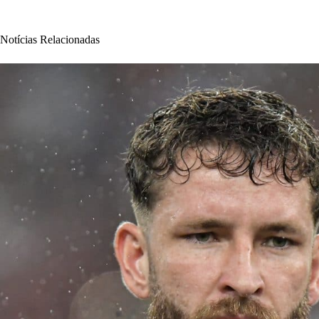
Notícias Relacionadas