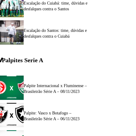
Escalação do Cuiabá: time, dúvidas e
desfalques contra o Santos
Escalação do Santos: time, dúvidas e
desfalques contra o Cuiabá
Palpites Serie A
Palpite Internacional x Fluminense –
Brasileirão Série A – 08/11/2023
Palpite: Vasco x Botafogo –
Brasileirão Série A – 06/11/2023