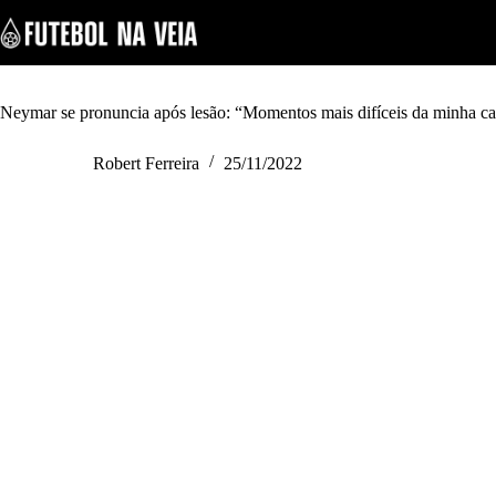
S
k
i
p
t
o
Neymar se pronuncia após lesão: “Momentos mais difíceis da minha ca
c
o
Robert Ferreira
25/11/2022
n
t
e
n
t