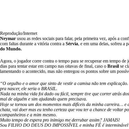
Reprodução/Internet
Neymar
usou as redes sociais para falar, pela primeira vez, após a con
com faltas durante a vitória contra a
Sérvia
, e em uma delas, sofreu a p
do Mundo.
Agora, o jogador corre contra o tempo para se recuperar em tempo de jo
dias para tentar estar em campo nas oitavas de final, caso o
Brasil
se cl
lamentando o acontecido, mas não entregou os pontos sobre um possíve
“O orgulho e o amor que sinto de vestir a camisa não tem explicação
pra nascer, ele seria o BRASIL.
Nada na minha vida foi dado ou fácil, sempre tive que correr atrás d
mal de alguém e sim ajudando quem precisava.
Hoje se tornou um dos momentos mais difíceis da minha carreira… e
chata, vai doer mas eu tenho certeza que vou ter a chance de voltar po
companheiros e a mim mesmo.
Muito tempo de espera pro inimigo me derrubar assim? JAMAIS!
Sou FILHO DO DEUS DO IMPOSSÍVEL e minha FÉ é interminável