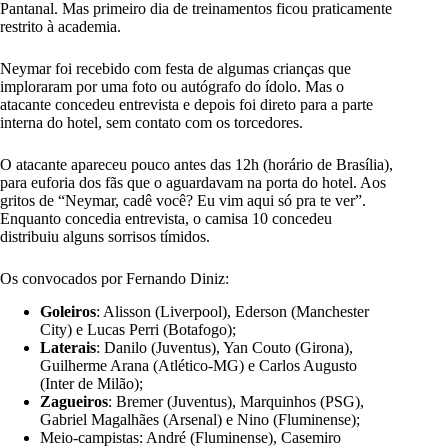
Pantanal. Mas primeiro dia de treinamentos ficou praticamente
restrito à academia.
Neymar foi recebido com festa de algumas crianças que
imploraram por uma foto ou autógrafo do ídolo. Mas o
atacante concedeu entrevista e depois foi direto para a parte
interna do hotel, sem contato com os torcedores.
O atacante apareceu pouco antes das 12h (horário de Brasília),
para euforia dos fãs que o aguardavam na porta do hotel. Aos
gritos de “Neymar, cadê você? Eu vim aqui só pra te ver”.
Enquanto concedia entrevista, o camisa 10 concedeu
distribuiu alguns sorrisos tímidos.
Os convocados por Fernando Diniz:
Goleiros
: Alisson (Liverpool), Ederson (Manchester
City) e Lucas Perri (Botafogo);
Laterais
: Danilo (Juventus), Yan Couto (Girona),
Guilherme Arana (Atlético-MG) e Carlos Augusto
(Inter de Milão);
Zagueiros
: Bremer (Juventus), Marquinhos (PSG),
Gabriel Magalhães (Arsenal) e Nino (Fluminense);
Meio-campistas: André (Fluminense), Casemiro