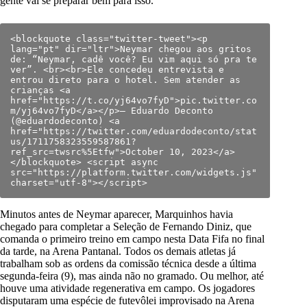
gente vai se preparar bem para isso.
<blockquote class="twitter-tweet"><p 
lang="pt" dir="ltr">Neymar chegou aos gritos 
de: “Neymar, cadê você? Eu vim aqui só pra te 
ver”. <br><br>Ele concedeu entrevista e 
entrou direto para o hotel. Sem atender as 
crianças <a 
href="https://t.co/yj64vo7fyD">pic.twitter.co
m/yj64vo7fyD</a></p>— Eduardo Deconto 
(@eduardodeconto) <a 
href="https://twitter.com/eduardodeconto/stat
us/1711758323559587861?
ref_src=twsrc%5Etfw">October 10, 2023</a>
</blockquote> <script async 
src="https://platform.twitter.com/widgets.js" 
charset="utf-8"></script>
Minutos antes de Neymar aparecer, Marquinhos havia
chegado para completar a Seleção de Fernando Diniz, que
comanda o primeiro treino em campo nesta Data Fifa no final
da tarde, na Arena Pantanal. Todos os demais atletas já
trabalham sob as ordens da comissão técnica desde a última
segunda-feira (9), mas ainda não no gramado. Ou melhor, até
houve uma atividade regenerativa em campo. Os jogadores
disputaram uma espécie de futevôlei improvisado na Arena