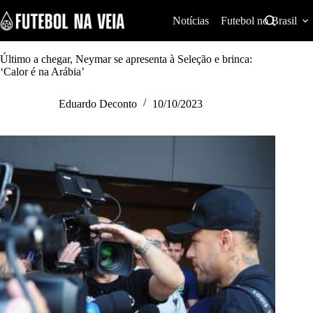
S
k
Notícias
Futebol no Brasil
i
p
t
Último a chegar, Neymar se apresenta à Seleção e brinca:
o
‘Calor é na Arábia’
c
o
Eduardo Deconto
10/10/2023
n
t
e
n
t