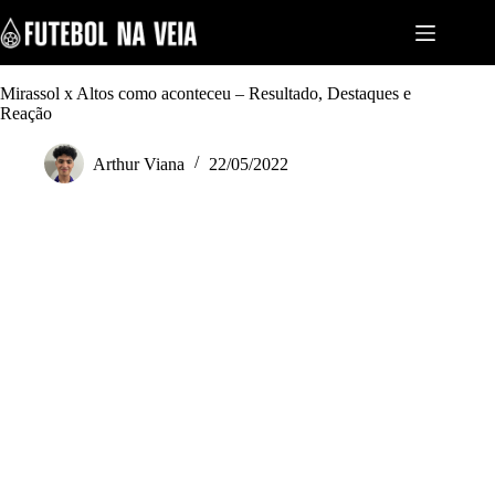
S
k
i
p
t
Mirassol x Altos como aconteceu – Resultado, Destaques e
o
Reação
c
o
Arthur Viana
22/05/2022
n
t
e
n
t