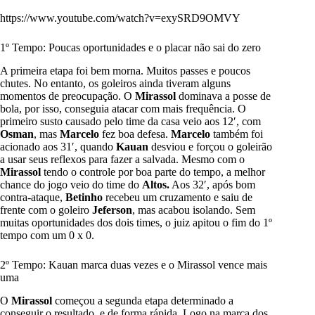
https://www.youtube.com/watch?v=exySRD9OMVY
1º Tempo: Poucas oportunidades e o placar não sai do zero
A primeira etapa foi bem morna. Muitos passes e poucos
chutes. No entanto, os goleiros ainda tiveram alguns
momentos de preocupação. O
Mirassol
dominava a posse de
bola, por isso, conseguia atacar com mais frequência. O
primeiro susto causado pelo time da casa veio aos 12′, com
Osman
, mas
Marcelo
fez boa defesa.
Marcelo
também foi
acionado aos 31′, quando
Kauan
desviou e forçou o goleirão
a usar seus reflexos para fazer a salvada. Mesmo com o
Mirassol
tendo o controle por boa parte do tempo, a melhor
chance do jogo veio do time do
Altos.
Aos 32′, após bom
contra-ataque,
Betinho
recebeu um cruzamento e saiu de
frente com o goleiro
Jeferson
, mas acabou isolando. Sem
muitas oportunidades dos dois times, o juiz apitou o fim do 1º
tempo com um 0 x 0.
2º Tempo: Kauan marca duas vezes e o Mirassol vence mais
uma
O
Mirassol
começou a segunda etapa determinado a
conseguir o resultado, e de forma rápida. Logo na marca dos