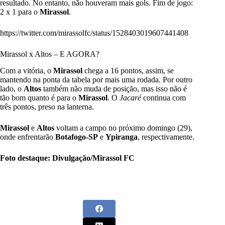
resultado. No entanto, não houveram mais gols. Fim de jogo:
2 x 1 para o
Mirassol
.
https://twitter.com/mirassolfc/status/1528403019607441408
Mirassol x Altos – E AGORA?
Com a vitória, o
Mirassol
chega a 16 pontos, assim, se
mantendo na ponta da tabela por mais uma rodada. Por outro
lado, o
Altos
também não muda de posição, mas isso não é
tão bom quanto é para o
Mirassol
. O
Jacaré
continua com
três pontos, preso na lanterna.
Mirassol
e
Altos
voltam a campo no próximo domingo (29),
onde enfrentarão
Botafogo-SP
e
Ypiranga
, respectivamente.
Foto destaque: Divulgação/Mirassol FC