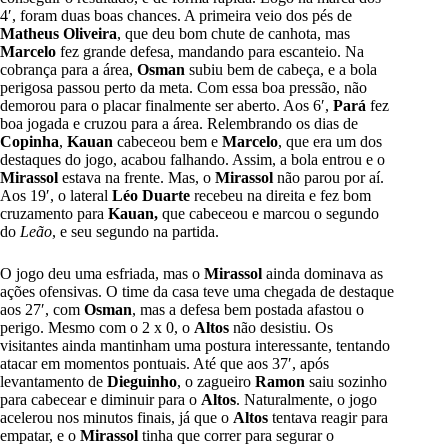
4′, foram duas boas chances. A primeira veio dos pés de
Matheus Oliveira
, que deu bom chute de canhota, mas
Marcelo
fez grande defesa, mandando para escanteio. Na
cobrança para a área,
Osman
subiu bem de cabeça, e a bola
perigosa passou perto da meta. Com essa boa pressão, não
demorou para o placar finalmente ser aberto. Aos 6′,
Pará
fez
boa jogada e cruzou para a área. Relembrando os dias de
Copinha
,
Kauan
cabeceou bem e
Marcelo
, que era um dos
destaques do jogo, acabou falhando. Assim, a bola entrou e o
Mirassol
estava na frente. Mas, o
Mirassol
não parou por aí.
Aos 19′, o lateral
Léo Duarte
recebeu na direita e fez bom
cruzamento para
Kauan,
que cabeceou e marcou o segundo
do
Leão
, e seu segundo na partida.
O jogo deu uma esfriada, mas o
Mirassol
ainda dominava as
ações ofensivas. O time da casa teve uma chegada de destaque
aos 27′, com
Osman
, mas a defesa bem postada afastou o
perigo. Mesmo com o 2 x 0, o
Altos
não desistiu. Os
visitantes ainda mantinham uma postura interessante, tentando
atacar em momentos pontuais. Até que aos 37′, após
levantamento de
Dieguinho
, o zagueiro
Ramon
saiu sozinho
para cabecear e diminuir para o
Altos
. Naturalmente, o jogo
acelerou nos minutos finais, já que o
Altos
tentava reagir para
empatar, e o
Mirassol
tinha que correr para segurar o