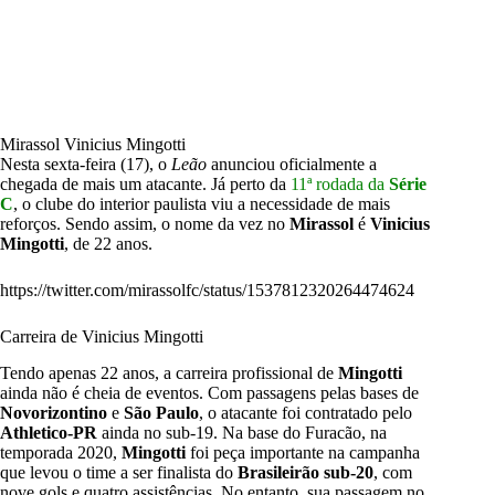
Mirassol Vinicius Mingotti
Nesta sexta-feira (17), o
Leão
anunciou oficialmente a
chegada de mais um atacante. Já perto da
11ª rodada da
Série
C
, o clube do interior paulista viu a necessidade de mais
reforços. Sendo assim, o nome da vez no
Mirassol
é
Vinicius
Mingotti
, de 22 anos.
https://twitter.com/mirassolfc/status/1537812320264474624
Carreira de Vinicius Mingotti
Tendo apenas 22 anos, a carreira profissional de
Mingotti
ainda não é cheia de eventos. Com passagens pelas bases de
Novorizontino
e
São Paulo
, o atacante foi contratado pelo
Athletico-PR
ainda no sub-19. Na base do Furacão, na
temporada 2020,
Mingotti
foi peça importante na campanha
que levou o time a ser finalista do
Brasileirão sub-20
, com
nove gols e quatro assistências. No entanto, sua passagem no