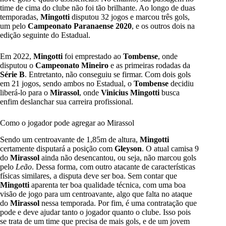
time de cima do clube não foi tão brilhante. Ao longo de duas
temporadas,
Mingotti
disputou 32 jogos e marcou três gols,
um pelo
Campeonato Paranaense 2020
, e os outros dois na
edição seguinte do Estadual.
Em 2022,
Mingotti
foi emprestado ao
Tombense
, onde
disputou o
Campeonato Mineiro
e as primeiras rodadas da
Série B
. Entretanto, não conseguiu se firmar. Com dois gols
em 21 jogos, sendo ambos no Estadual, o
Tombense
decidiu
liberá-lo para o
Mirassol
, onde
Vinicius Mingotti
busca
enfim deslanchar sua carreira profissional.
Como o jogador pode agregar ao Mirassol
Sendo um centroavante de 1,85m de altura,
Mingotti
certamente disputará a posição com
Gleyson
. O atual camisa 9
do
Mirassol
ainda não desencantou, ou seja, não marcou gols
pelo
Leão
. Dessa forma, com outro atacante de características
físicas similares, a disputa deve ser boa. Sem contar que
Mingotti
aparenta ter boa qualidade técnica, com uma boa
visão de jogo para um centroavante, algo que falta no ataque
do
Mirassol
nessa temporada. Por fim, é uma contratação que
pode e deve ajudar tanto o jogador quanto o clube. Isso pois
se trata de um time que precisa de mais gols, e de um jovem