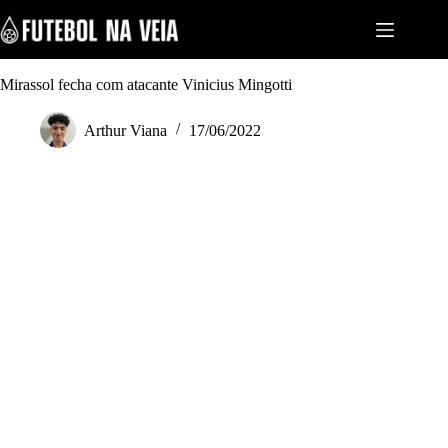
S
k
i
p
t
Mirassol fecha com atacante Vinicius Mingotti
o
c
Arthur Viana
17/06/2022
o
n
t
e
n
t