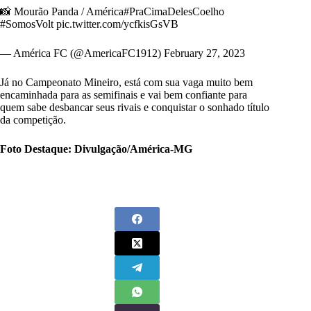
📸 Mourão Panda / América
#PraCimaDelesCoelho
#SomosVolt
pic.twitter.com/ycfkisGsVB
— América FC (@AmericaFC1912)
February 27, 2023
Já no Campeonato Mineiro, está com sua vaga muito bem
encaminhada para as semifinais e vai bem confiante para
quem sabe desbancar seus rivais e conquistar o sonhado título
da competição.
Foto Destaque: Divulgação/América-MG