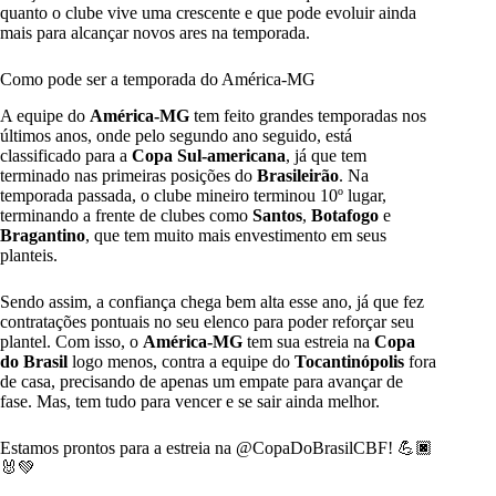
quanto o clube vive uma crescente e que pode evoluir ainda
mais para alcançar novos ares na temporada.
Como pode ser a temporada do América-MG
A equipe do
América-MG
tem feito grandes temporadas nos
últimos anos, onde pelo segundo ano seguido, está
classificado para a
Copa Sul-americana
, já que tem
terminado nas primeiras posições do
Brasileirão
. Na
temporada passada, o clube mineiro terminou 10º lugar,
terminando a frente de clubes como
Santos
,
Botafogo
e
Bragantino
, que tem muito mais envestimento em seus
planteis.
Sendo assim, a confiança chega bem alta esse ano, já que fez
contratações pontuais no seu elenco para poder reforçar seu
plantel. Com isso, o
América-MG
tem sua estreia na
Copa
do
Brasil
logo menos, contra a equipe do
Tocantinópolis
fora
de casa, precisando de apenas um empate para avançar de
fase. Mas, tem tudo para vencer e se sair ainda melhor.
Estamos prontos para a estreia na
@CopaDoBrasilCBF
! 💪🏿
🐰💚