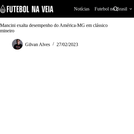
S
k
Notícias
Futebol no Brasil
i
p
t
Mancini exalta desempenho do América-MG em clássico
o
mineiro
c
o
Gilvan Alves
27/02/2023
n
t
e
n
t