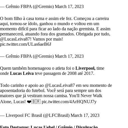
— Grêmio FBPA (@Gremio)
March 17, 2023
O bom filho à casa torna e assim ele fez. Começou a carreira
aqui, tornou-se ídolo, ganhou o mundo e voltou em um
momento difícil para ficar ao lado da nação gremista. E assim
permanecerá, atuando fora dos gramados. Obrigada por tudo,
@LucasLeiva87
! Vamos por mais!
pic.twitter.com/ULas6aeB6J
— Grêmio FBPA (@Gremio)
March 17, 2023
Quem também homenageou o atleta foi o
Liverpool,
time
onde
Lucas Leiva
teve passagem de 2008 até 2017.
Todo carinho e apoio ao
@LucasLeiva87
em seu momento de
aposentadoria do futebol. Você será para sempre um dos
maiores que já vestiram nossa camisa. You'll Never Walk
Alone, Lucas! ❤️🇧🇷
pic.twitter.com/4ArHQNUJ7y
— Liverpool FC Brasil (@LFCBrasil)
March 17, 2023
Foto Destaque: Lucas Uebel / Grêmio / Divulgação