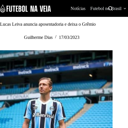
S
k
Notícias
Futebol no Brasil
i
p
t
Lucas Leiva anuncia aposentadoria e deixa o Grêmio
o
c
Guilherme Dias
17/03/2023
o
n
t
e
n
t