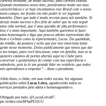
carreira brilhante, de muito sucesso, uma carreira exitosa.
Quando montamos nosso time, pensávamos muito nas tuas
características e se hoje encantamos esse Brasil com o nosso
meio-campo, me frustro em não poder te ver jogando
também. Dizer que tudo é muito recente para nós também. Te
desejo muito sucesso e fico feliz de saber que tu vais seguir
uma vida normal, que é uma questão de alta performance.
Isso é o mais importante. Aqui também queremos te fazer
uma homenagem e digo que poucos atletas representam tão
bem o Grêmio como tu representastes, Lucas. Da qualidade,
da retidão, da postura e acho que por isso emociona tanta
gente nesse momento. Deixo publicamente que temos que dar
o teu tempo, para você descansar, estar em família, mas se tu
quiseres estamos de portas abertas aqui no Clube para
conversar e gostaríamos de contar com tua experiência e
sabedoria, pois tu és um grande líder no vestiário, que todos
nós aprendemos a respeitar”
– disse o presidente.
Além disso, o clube, em suas redes sociais, fez algumas
publicações sobre
Lucas Leiva
, agradecendo todos os
serviços prestados pelo atleta e homenageando-o.
Obrigado por tudo,
@LucasLeiva87
.
pic.twitter.com/8FbpPEI2UU