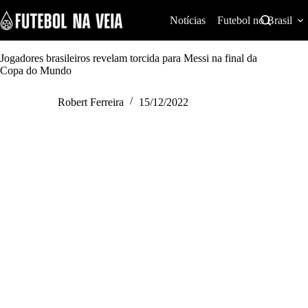
S
k
Notícias
Futebol no Brasil
i
p
t
Jogadores brasileiros revelam torcida para Messi na final da
o
Copa do Mundo
c
o
Robert Ferreira
15/12/2022
n
t
e
n
t