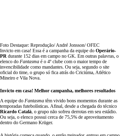
Foto Destaque: Reprodução/ André Jonsson/ OFEC
Invicto em casa! Essa é a campanha da equipe do
Operário-
PR
durante 152 dias em campo no GK. Em outras palavras, o
elenco do
Fantasma
é o 4º clube com o maior tempo de
invencibilidade como mandantes. Ou seja, segundo o site
oficial do time, o grupo só fica atrás do Criciúma, Atlético
Mineiro e Vila Nova.
Invicto em casa! Melhor campanha, melhores resultados
A equipe do
Fantasma
têm vivido bons momentos durante as
temporadas futebolísticas. Afinal, desde a chegada do técnico
Ricardo Catalá
, o grupo não sofreu derrotas em seu estádio.
Ou seja, o elenco possui cerca de 75,5% de aproveitamento
dentro do Germano Krüger.
A história começa quando, o então treinador, entrou em campo