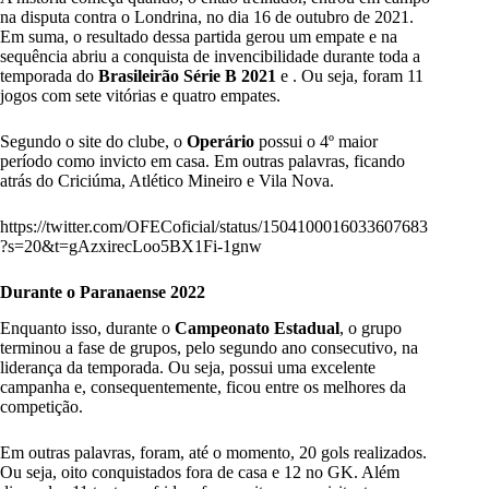
na disputa contra o Londrina, no dia 16 de outubro de 2021.
Em suma, o resultado dessa partida gerou um empate e na
sequência abriu a conquista de invencibilidade durante toda a
temporada do
Brasileirão Série B 2021
e . Ou seja, foram 11
jogos com sete vitórias e quatro empates.
Segundo o site do clube, o
Operário
possui o 4º maior
período como invicto em casa. Em outras palavras, ficando
atrás do Criciúma, Atlético Mineiro e Vila Nova.
https://twitter.com/OFECoficial/status/1504100016033607683
?s=20&t=gAzxirecLoo5BX1Fi-1gnw
Durante o Paranaense 2022
Enquanto isso, durante o
Campeonato Estadual
, o grupo
terminou a fase de grupos, pelo segundo ano consecutivo, na
liderança da temporada. Ou seja, possui uma excelente
campanha e, consequentemente, ficou entre os melhores da
competição.
Em outras palavras, foram, até o momento, 20 gols realizados.
Ou seja, oito conquistados fora de casa e 12 no GK. Além