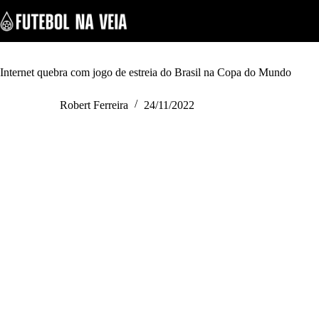
S
k
i
p
t
o
Internet quebra com jogo de estreia do Brasil na Copa do Mundo
c
o
Robert Ferreira
24/11/2022
n
t
e
n
t