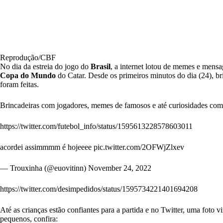
Reprodução/CBF
No dia da estreia do jogo do
Brasil
, a internet lotou de memes e mens
Copa do Mundo
do Catar. Desde os primeiros minutos do dia (24), b
foram feitas.
Brincadeiras com jogadores, memes de famosos e até curiosidades com os
https://twitter.com/futebol_info/status/1595613228578603011
acordei assimmmm é hojeeee
pic.twitter.com/2OFWjZlxev
— Trouxinha (@euovitinn)
November 24, 2022
https://twitter.com/desimpedidos/status/1595734221401694208
Até as crianças estão confiantes para a partida e no Twitter, uma foto 
pequenos, confira: