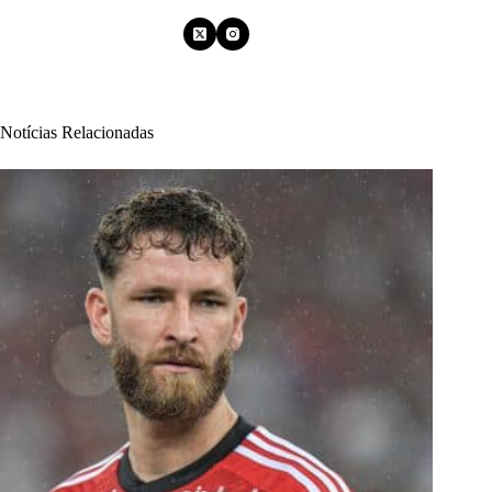
Notícias Relacionadas