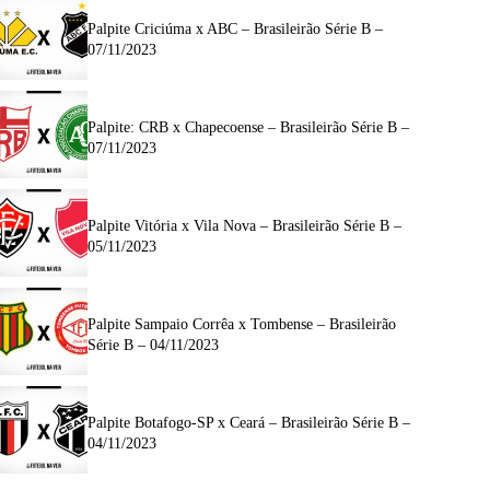
Palpite Criciúma x ABC – Brasileirão Série B –
07/11/2023
Palpite: CRB x Chapecoense – Brasileirão Série B –
07/11/2023
Palpite Vitória x Vila Nova – Brasileirão Série B –
05/11/2023
Palpite Sampaio Corrêa x Tombense – Brasileirão
Série B – 04/11/2023
Palpite Botafogo-SP x Ceará – Brasileirão Série B –
04/11/2023