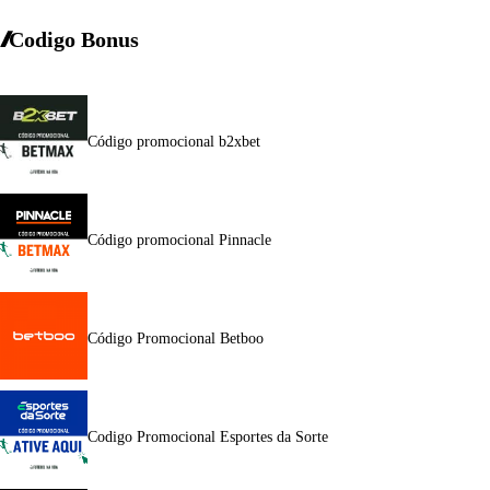
Codigo Bonus
Código promocional b2xbet
Código promocional Pinnacle
Código Promocional Betboo
Codigo Promocional Esportes da Sorte