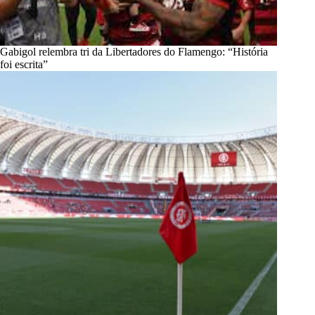
Gabigol relembra tri da Libertadores do Flamengo: “História
foi escrita”