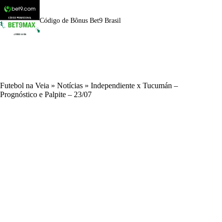
Código de Bônus Bet9 Brasil
Futebol na Veia
»
Notícias
»
Independiente x Tucumán –
Prognóstico e Palpite – 23/07