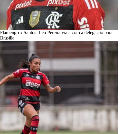
Flamengo x Santos: Léo Pereira viaja com a delegação para
Brasília