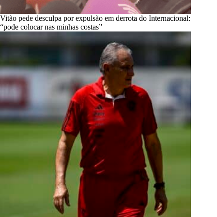
Vitão pede desculpa por expulsão em derrota do Internacional:
“pode colocar nas minhas costas”