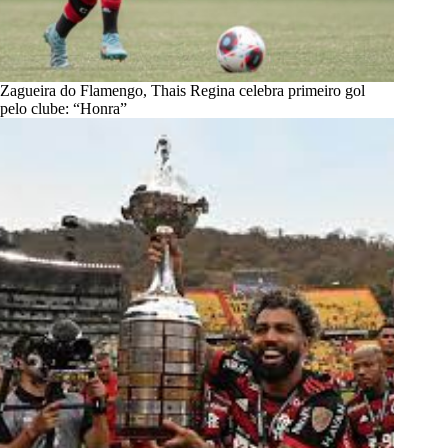
Zagueira do Flamengo, Thais Regina celebra primeiro gol
pelo clube: “Honra”