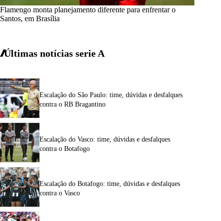
Flamengo monta planejamento diferente para enfrentar o
Santos, em Brasília
Últimas notícias
serie A
Escalação do São Paulo: time, dúvidas e desfalques
contra o RB Bragantino
Escalação do Vasco: time, dúvidas e desfalques
contra o Botafogo
Escalação do Botafogo: time, dúvidas e desfalques
contra o Vasco