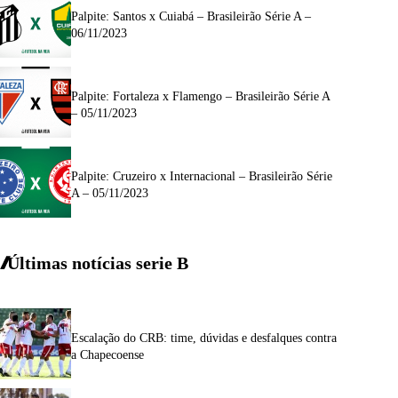
Palpite: Santos x Cuiabá – Brasileirão Série A –
06/11/2023
Palpite: Fortaleza x Flamengo – Brasileirão Série A
– 05/11/2023
Palpite: Cruzeiro x Internacional – Brasileirão Série
A – 05/11/2023
Últimas notícias
serie
B
Escalação do CRB: time, dúvidas e desfalques contra
a Chapecoense