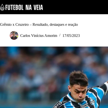
S
k
i
p
t
o
Grêmio x Cruzeiro – Resultado, destaques e reação
c
o
Carlos Vinícius Amorim
17/05/2023
n
t
e
n
t