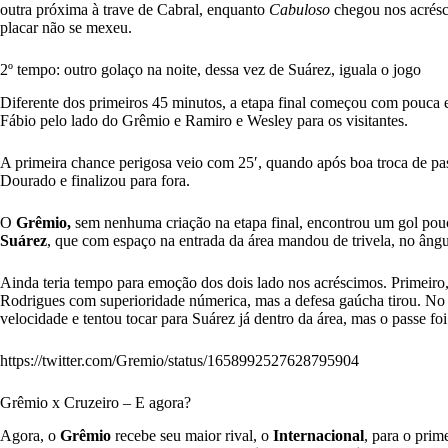
outra próxima à trave de Cabral, enquanto
Cabuloso
chegou nos acrésc
placar não se mexeu.
2º tempo: outro golaço na noite, dessa vez de Suárez, iguala o jogo
Diferente dos primeiros 45 minutos, a etapa final começou com pouca e
Fábio pelo lado do Grêmio e Ramiro e Wesley para os visitantes.
A primeira chance perigosa veio com 25′, quando após boa troca de pa
Dourado e finalizou para fora.
O
Grêmio,
sem nenhuma criação na etapa final, encontrou um gol pouco
Suárez
, que com espaço na entrada da área mandou de trivela, no âng
Ainda teria tempo para emoção dos dois lado nos acréscimos. Primeiro
Rodrigues com superioridade númerica, mas a defesa gaúcha tirou. No
velocidade e tentou tocar para Suárez já dentro da área, mas o passe foi
https://twitter.com/Gremio/status/1658992527628795904
Grêmio x Cruzeiro – E agora?
Agora, o
Grêmio
recebe seu maior rival, o
Internacional
, para o prim