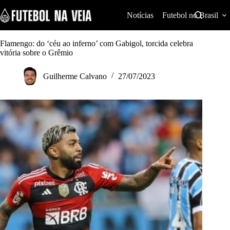
S
k
Notícias
Futebol no Brasil
i
p
t
Flamengo: do ‘céu ao inferno’ com Gabigol, torcida celebra
o
vitória sobre o Grêmio
c
o
Guilherme Calvano
27/07/2023
n
t
e
n
t