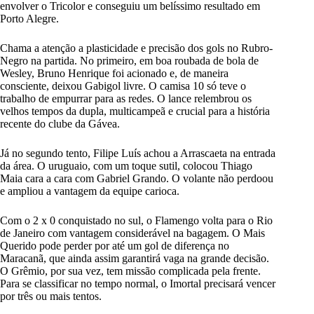
envolver o Tricolor e conseguiu um belíssimo resultado em
Porto Alegre.
Chama a atenção a plasticidade e precisão dos gols no Rubro-
Negro na partida. No primeiro, em boa roubada de bola de
Wesley, Bruno Henrique foi acionado e, de maneira
consciente, deixou Gabigol livre. O camisa 10 só teve o
trabalho de empurrar para as redes. O lance relembrou os
velhos tempos da dupla, multicampeã e crucial para a história
recente do clube da Gávea.
Já no segundo tento, Filipe Luís achou a Arrascaeta na entrada
da área. O uruguaio, com um toque sutil, colocou Thiago
Maia cara a cara com Gabriel Grando. O volante não perdoou
e ampliou a vantagem da equipe carioca.
Com o 2 x 0 conquistado no sul, o Flamengo volta para o Rio
de Janeiro com vantagem considerável na bagagem. O Mais
Querido pode perder por até um gol de diferença no
Maracanã, que ainda assim garantirá vaga na grande decisão.
O Grêmio, por sua vez, tem missão complicada pela frente.
Para se classificar no tempo normal, o Imortal precisará vencer
por três ou mais tentos.