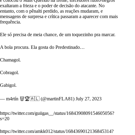
e colocou o Mais Querido na frente, torcedores rubro-negros
exaltaram a frieza e o poder de decisão do atacante. No
entanto, com o pênalti perdido, as reações mudaram, e
mensagens de surpresa e crítica passaram a aparecer com mais
frequência.
Ele só precisa de meia chance, de um toquezinho pra marcar.
A bola procura. Ela gosta do Predestinado…
Chamagol.
Cobragol.
Gabigol.
— m4rtín 👹🏆🇦🇱 (@martinFLA81)
July 27, 2023
https://twitter.com/guiigas__/status/1684390809154605056?
s=20
https://twitter.com/amkk012/status/1684369012136845314?