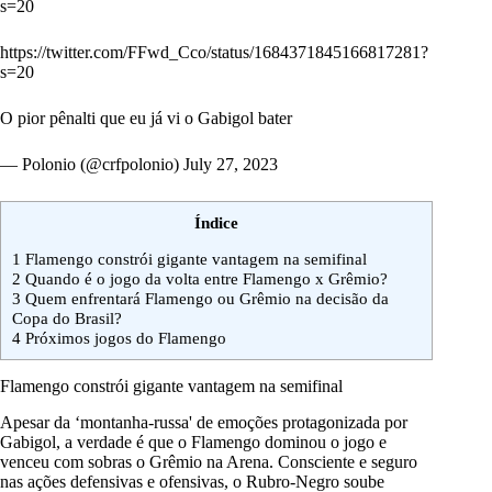
s=20
https://twitter.com/FFwd_Cco/status/1684371845166817281?
s=20
O pior pênalti que eu já vi o Gabigol bater
— Polonio (@crfpolonio)
July 27, 2023
Índice
1
Flamengo constrói gigante vantagem na semifinal
2
Quando é o jogo da volta entre Flamengo x Grêmio?
3
Quem enfrentará Flamengo ou Grêmio na decisão da
Copa do Brasil?
4
Próximos jogos do Flamengo
Flamengo constrói gigante vantagem na semifinal
Apesar da ‘montanha-russa' de emoções protagonizada por
Gabigol, a verdade é que o Flamengo dominou o jogo e
venceu com sobras o Grêmio na Arena. Consciente e seguro
nas ações defensivas e ofensivas, o Rubro-Negro soube