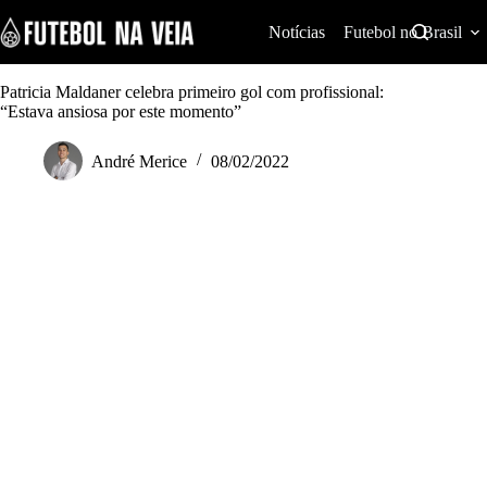
S
k
Notícias
Futebol no Brasil
i
p
t
Patricia Maldaner celebra primeiro gol com profissional:
o
“Estava ansiosa por este momento”
c
o
André Merice
08/02/2022
n
t
e
n
t