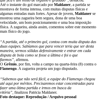
que fica é um misto de orgulho e gratidão”,
destacou
.
Até o instante do gol marcado por
Maldaner
, a partida se
mostrava de forma intensa, com muitas disputas físicas e
algumas entradas mais fortes. Apesar de jovem,
Maldaner
se
mostrou uma zagueira bem segura, dona de uma boa
velocidade, um bom posicionamento e uma boa imposição
física. A zagueira, ainda assim, comentou sobre este momento
mais físico do jogo.
“A partida, até o primeiro gol, contou com muita disputa das
duas equipes. Sabíamos que para vencer teria que ser desta
maneira, sermos sólidas defensivamente e entrar em cada
disputa de bola como se fosse a última e foi o que
fizemos”,
afirmou.
O
Grêmio
, por fim, volta a campo na quarta-feira (8) contra o
Flamengo
. A zagueira projeta um jogo disputado.
“Sabemos que não será fácil, a equipe do Flamengo chegou
até aqui por méritos. Precisaremos estar concentradas para
fazer uma ótima partida e irmos em busca da
vitória”,
finalizou Patricia Maldaner.
Foto destaque: Reprodução / Arquivo pessoal