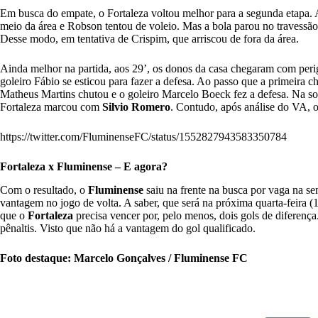
Em busca do empate, o Fortaleza voltou melhor para a segunda etapa.
meio da área e Robson tentou de voleio. Mas a bola parou no travessã
Desse modo, em tentativa de Crispim, que arriscou de fora da área.
Ainda melhor na partida, aos 29’, os donos da casa chegaram com per
goleiro Fábio se esticou para fazer a defesa. Ao passo que a primeira 
Matheus Martins chutou e o goleiro Marcelo Boeck fez a defesa. Na so
Fortaleza marcou com
Silvio Romero
. Contudo, após análise do VA, o
https://twitter.com/FluminenseFC/status/1552827943583350784
Fortaleza x Fluminense – E agora?
Com o resultado, o
Fluminense
saiu na frente na busca por vaga na se
vantagem no jogo de volta. A saber, que será na próxima quarta-feira (
que o
Fortaleza
precisa vencer por, pelo menos, dois gols de diferença
pênaltis. Visto que não há a vantagem do gol qualificado.
Foto destaque: Marcelo Gonçalves / Fluminense FC