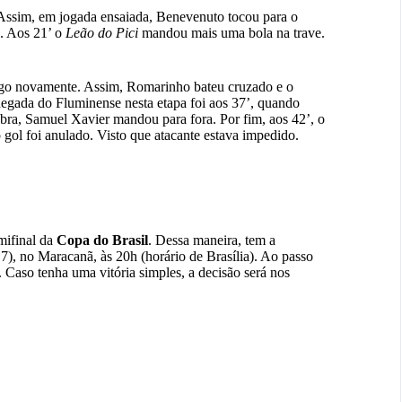
 Assim, em jogada ensaiada, Benevenuto tocou para o
o. Aos 21’ o
Leão do Pici
mandou mais uma bola na trave.
igo novamente. Assim, Romarinho bateu cruzado e o
chegada do Fluminense nesta etapa foi aos 37’, quando
bra, Samuel Xavier mandou para fora. Por fim, aos 42’, o
 gol foi anulado. Visto que atacante estava impedido.
mifinal da
Copa do Brasil
. Dessa maneira, tem a
17), no Maracanã, às 20h (horário de Brasília). Ao passo
. Caso tenha uma vitória simples, a decisão será nos