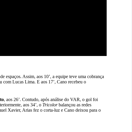
e espaços. Assim, aos 10’, a equipe teve uma cobrança
icou com Lucas Lima. E aos 17’, Cano recebeu o
to
, aos 26’. Contudo, após análise do VAR, o gol foi
teriormente, aos 34’, o
Tricolor
balançou as redes
uel Xavier, Arias fez o corta-luz e Cano deixou para o