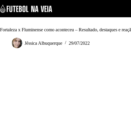
S
k
i
p
t
o
Fortaleza x Fluminense como aconteceu – Resultado, destaques e reaç
c
o
Jéssica Albuquerque
29/07/2022
n
t
e
n
t