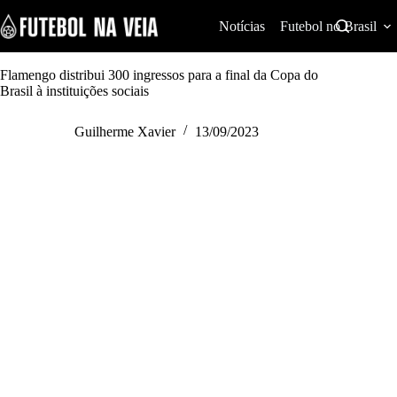
S
k
Notícias
Futebol no Brasil
i
p
t
Flamengo distribui 300 ingressos para a final da Copa do
o
Brasil à instituições sociais
c
o
Guilherme Xavier
13/09/2023
n
t
e
n
t