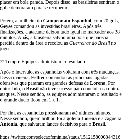
placar em bola parada. Depois disso, as brasileiras sentiram o
gol e demoraram para se recuperar.
Porém, a artilheira do
Campeonato Espanhol
, com 20 gols,
Geyse
comandou as investidas brasileiras. Após três
finalizações, a atacante deixou tudo igual no marcador aos 38
minutos. Aliás, a brasileira salvou uma bola que parecia
perdida dentro da área e recolou as
Guerreiras do Brasil
no
jogo.
2º Tempo: Equipes administram o resultado
Após o intervalo, as espanholas voltaram com três mudanças.
Dessa maneira,
Esther
comandou as principais jogadas
ofensivas que pararam em grandes defesas de
Lorena
. Por
outro lado, o
Brasil
não teve sucesso para concluir os contra-
ataques. Nesse sentido, as equipes administraram o resultado e
o grande duelo ficou em 1 x 1.
Por fim, as espanholas pressionaram até últimos minutos.
Nesse sentido, quem brilhou foi a goleira
Lorena
e a zagueira
Antonia
, que salvaram lances decisivos para o
Brasil
.
https://twitter.com/selecaofeminina/status/1512158000844316