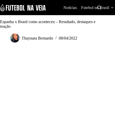
S
k
Notícias
Futebol no Brasil
i
p
t
Espanha x Brasil como aconteceu – Resultado, destaques e
o
reação
c
o
Thaynara Bernardo
08/04/2022
n
t
e
n
t