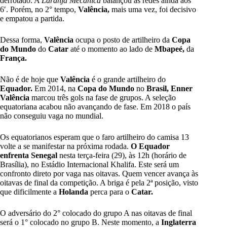
derrotado. A
Laranja Mecânica
balançou as redes ainda aos
6′. Porém, no 2° tempo,
Valência,
mais uma vez, foi decisivo
e empatou a partida.
Dessa forma,
Valência
ocupa o posto de artilheiro da
Copa
do Mundo
do
Catar
até o momento ao lado de
Mbapeé,
da
França.
Não é de hoje que
Valência
é o grande artilheiro do
Equador.
Em 2014, na
Copa do Mundo
no
Brasil, Enner
Valência
marcou três gols na fase de grupos. A seleção
equatoriana acabou não avançando de fase. Em 2018 o país
não conseguiu vaga no mundial.
Os equatorianos esperam que o faro artilheiro do camisa 13
volte a se manifestar na próxima rodada.
O Equador
enfrenta Senegal
nesta terça-feira (29), às 12h (horário de
Brasília), no Estádio Internacional Khalifa. Este será um
confronto direto por vaga nas oitavas. Quem vencer avança às
oitavas de final da competição. A briga é pela 2ª posição, visto
que dificilmente a
Holanda
perca para o
Catar.
O adversário do 2° colocado do grupo A nas oitavas de final
será o 1° colocado no grupo B. Neste momento, a
Inglaterra