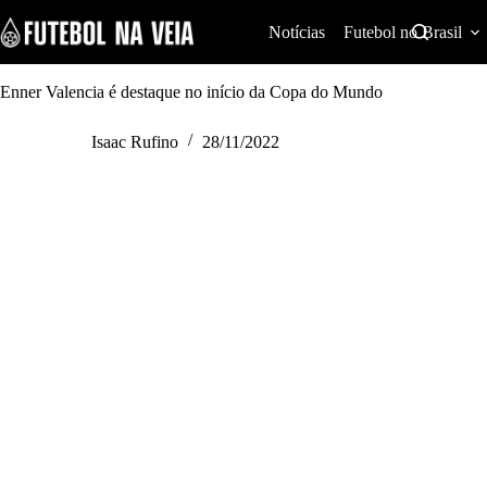
S
k
Notícias
Futebol no Brasil
i
p
t
Enner Valencia é destaque no início da Copa do Mundo
o
c
Isaac Rufino
28/11/2022
o
n
t
e
n
t