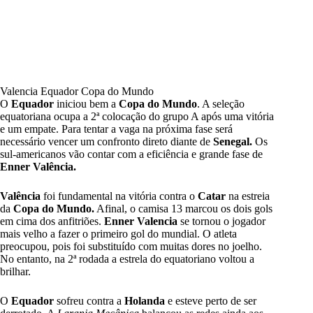
Valencia Equador Copa do Mundo
O
Equador
iniciou bem a
Copa do Mundo
. A seleção
equatoriana ocupa a 2ª colocação do grupo A após uma vitória
e um empate. Para tentar a vaga na próxima fase será
necessário vencer um confronto direto diante de
Senegal.
Os
sul-americanos vão contar com a eficiência e grande fase de
Enner Valência.
Valência
foi fundamental na vitória contra o
Catar
na estreia
da
Copa do Mundo.
Afinal, o camisa 13 marcou os dois gols
em cima dos anfitriões.
Enner Valencia
se tornou o jogador
mais velho a fazer o primeiro gol do mundial. O atleta
preocupou, pois foi substituído com muitas dores no joelho.
No entanto, na 2ª rodada a estrela do equatoriano voltou a
brilhar.
O
Equador
sofreu contra a
Holanda
e esteve perto de ser