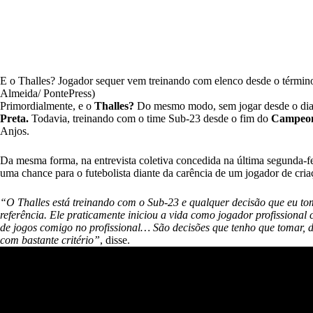
E o Thalles? Jogador sequer vem treinando com elenco desde o término
Almeida/ PontePress)
Primordialmente, e o
Thalles?
Do mesmo modo, sem jogar desde o dia 
Preta.
Todavia, treinando com o time Sub-23 desde o fim do
Campeona
Anjos.
Da mesma forma, na entrevista coletiva concedida na última segunda-fei
uma chance para o futebolista diante da carência de um jogador de cria
“O Thalles está treinando com o Sub-23 e qualquer decisão que eu to
referência. Ele praticamente iniciou a vida como jogador profissiona
de jogos comigo no profissional… São decisões que tenho que tomar, 
com bastante critério”
, disse.