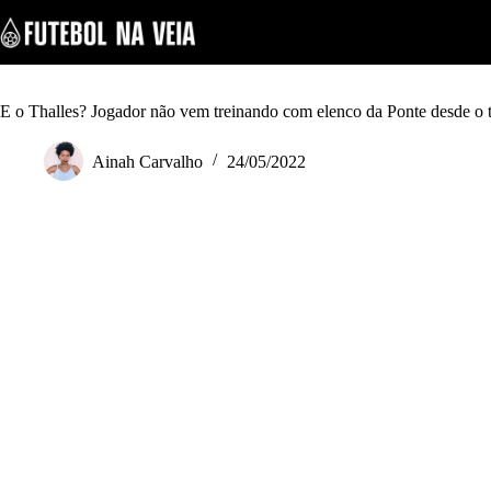
S
k
i
p
t
o
E o Thalles? Jogador não vem treinando com elenco da Ponte desde o 
c
o
Ainah Carvalho
24/05/2022
n
t
e
n
t