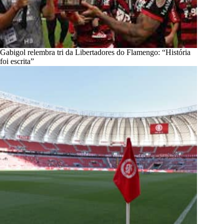
Gabigol relembra tri da Libertadores do Flamengo: “História
foi escrita”