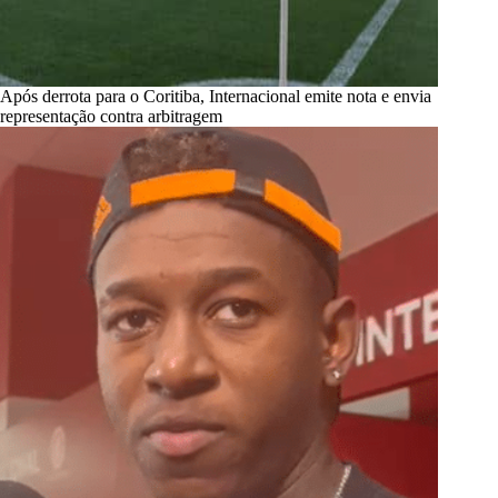
Após derrota para o Coritiba, Internacional emite nota e envia
representação contra arbitragem