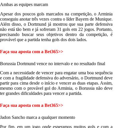
Ambas as equipes marcam
Apesar dos poucos gols marcados na competição, o Arminia
conseguiu anotar três vezes contra o líder Bayern de Munique.
Além disso, o Dortmund já mostrou que sua parte defensiva
não está tão bem e já sofreram 31 gols em 22 jogos. Portanto,
precisando buscar seus objetivos dentro da competição, é
provável que a partida tenha gols dos dois lados.
Faça sua aposta com a Bet365>>
Borussia Dortmund vence no intervalo e no resultado final
Com a necessidade de vencer para engatar uma boa sequência
e com a fragilidade defensiva do adversário, o Dortmund deve
partir para cima desde o início e vencer as duas etapas. Assim,
mesmo com o provável gol do Arminia, o Borussia não deve
ter grandes dificuldades para vencer a partida.
Faça sua aposta com a Bet365>>
Jadon Sancho marca a qualquer momento
Por fim, em um jogo onde esperamos muitos gols e com a