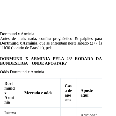
Dortmund x Arminia
Antes de mais nada, confira prognóstico & palpites para
Dortmund x Arminia,
que se enfrentam neste sábado (27), às
11h30 (horário de Brasília), pela .
DORMUND X ARMINIA PELA 23ª RODADA DA
BUNDESLIGA – ONDE APOSTAR?
Odds Dortmund x Arminia
Dort
Cas
mund
a de
Aposte
x
Mercado e odds
apo
aqui!
Armi
stas
nia
Interva
Adicionar