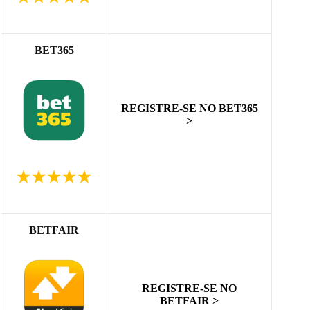
BET365
REGISTRE-SE NO BET365
>
BETFAIR
REGISTRE-SE NO
BETFAIR >