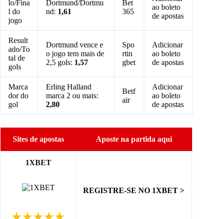
lo/Fina
Dortmund/Dortmu
Bet
ao boleto
l do
nd:
1,61
365
de apostas
jogo
Result
Dortmund vence e
Spo
Adicionar
ado/To
o jogo tem mais de
rtin
ao boleto
tal de
2,5 gols:
1,57
gbet
de apostas
gols
Marca
Erling Halland
Adicionar
Betf
dor do
marca 2 ou mais:
ao boleto
air
gol
2,80
de apostas
Sites de apostas
Aposte na partida aqui
1XBET
REGISTRE-SE NO 1XBET >