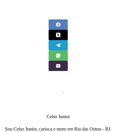
Celso Junior
Sou Celso Junior, carioca e moro em Rio das Ostras - RJ.