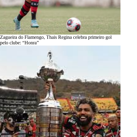
Zagueira do Flamengo, Thais Regina celebra primeiro gol
pelo clube: “Honra”