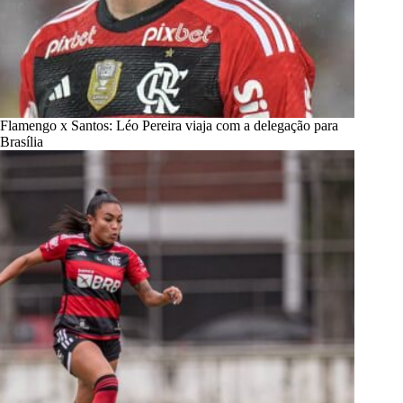
Flamengo x Santos: Léo Pereira viaja com a delegação para
Brasília