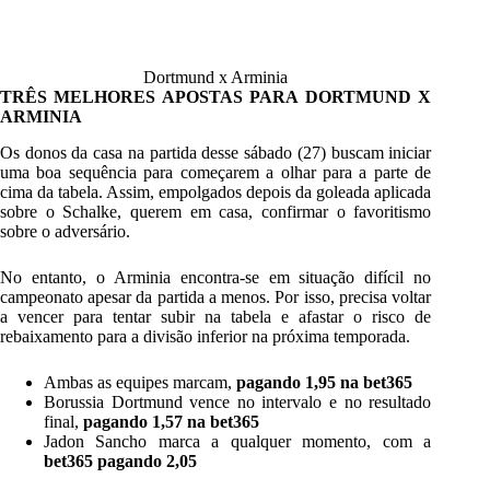
Dortmund x Arminia
TRÊS MELHORES APOSTAS PARA DORTMUND X
ARMINIA
Os donos da casa na partida desse sábado (27) buscam iniciar
uma boa sequência para começarem a olhar para a parte de
cima da tabela. Assim, empolgados depois da goleada aplicada
sobre o Schalke, querem em casa, confirmar o favoritismo
sobre o adversário.
No entanto, o Arminia encontra-se em situação difícil no
campeonato apesar da partida a menos. Por isso, precisa voltar
a vencer para tentar subir na tabela e afastar o risco de
rebaixamento para a divisão inferior na próxima temporada.
Ambas as equipes marcam,
pagando 1,95 na bet365
Borussia Dortmund vence no intervalo e no resultado
final,
pagando 1,57 na bet365
Jadon Sancho marca a qualquer momento, com a
bet365 pagando 2,05