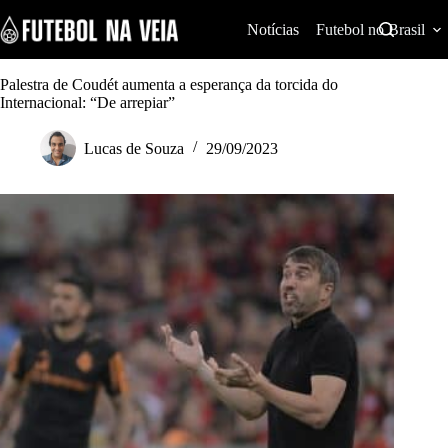
S
k
Notícias
Futebol no Brasil
i
p
t
Palestra de Coudét aumenta a esperança da torcida do
o
Internacional: “De arrepiar”
c
o
Lucas de Souza
29/09/2023
n
t
e
n
t