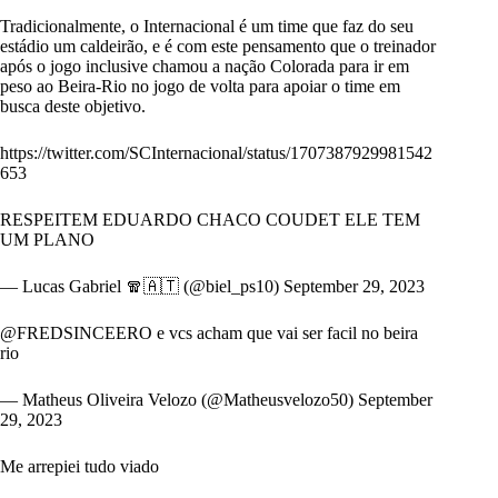
Tradicionalmente, o Internacional é um time que faz do seu
estádio um caldeirão, e é com este pensamento que o treinador
após o jogo inclusive chamou a nação Colorada para ir em
peso ao Beira-Rio no jogo de volta para apoiar o time em
busca deste objetivo.
https://twitter.com/SCInternacional/status/1707387929981542
653
RESPEITEM EDUARDO CHACO COUDET ELE TEM
UM PLANO
— Lucas Gabriel 🧣🇦🇹 (@biel_ps10)
September 29, 2023
@FREDSINCEERO
e vcs acham que vai ser facil no beira
rio
— Matheus Oliveira Velozo (@Matheusvelozo50)
September
29, 2023
Me arrepiei tudo viado