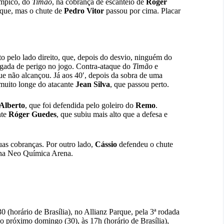
ímpico, do
Timão
, na cobrança de escanteio de
Róger
taque, mas o chute de
Pedro Vitor
passou por cima. Placar
o pelo lado direito, que, depois do desvio, ninguém do
ogada de perigo no jogo. Contra-ataque do
Timão
e
que não alcançou. Já aos 40′, depois da sobra de uma
muito longe do atacante
Jean Silva
, que passou perto.
Alberto
, que foi defendida pelo goleiro do
Remo
.
nte
Róger
Guedes
, que subiu mais alto que a defesa e
uas cobranças. Por outro lado,
Cássio
defendeu o chute
 4 na Neo Química Arena.
30 (horário de Brasília), no Allianz Parque, pela 3ª rodada
no próximo domingo (30), às 17h (horário de Brasília),