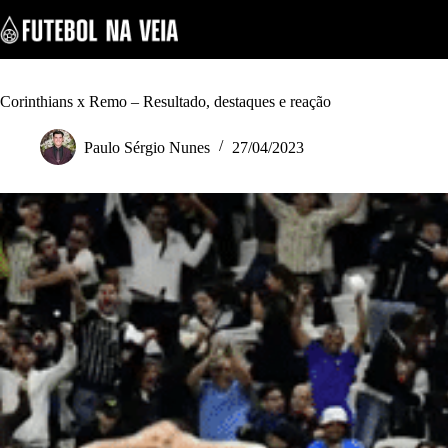
S
k
i
p
t
o
Corinthians x Remo – Resultado, destaques e reação
c
o
Paulo Sérgio Nunes
27/04/2023
n
t
e
n
t