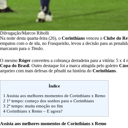
Dilvugação/Marcos Ribolli
Na noite desta quarta-feira (26), o
Corinthians
venceu o
Clube do R
empatou com o de ida, no Frasqueirão, levou a decisão para as penali
marcaram para o
Timão
.
O mesmo
Róger
converteu a cobrança derradeira para a vitória: 5 x 4 n
Copa do Brasil
. Outro destaque foi a marca atingida pelo goleiro
Cáss
arqueiro com mais defesas de pênalti na história do
Corinthians
.
Índice
1
Assista aos melhores momentos de Corinthians x Remo
2
1º tempo: começo dos sonhos para o Corinthians
3
2º tempo: muita emoção no fim
4
Corinthians x Remo – E agora?
Assista aos melhores momentos de Corinthians x Remo