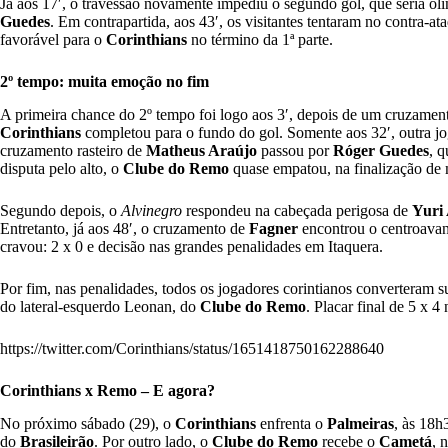
Já aos 17′, o travessão novamente impediu o segundo gol, que seria ol
Guedes
. Em contrapartida, aos 43′, os visitantes tentaram no contra-a
favorável para o
Corinthians
no término da 1ª parte.
2º tempo: muita emoção no fim
A primeira chance do 2º tempo foi logo aos 3′, depois de um cruzament
Corinthians
completou para o fundo do gol. Somente aos 32′, outra j
cruzamento rasteiro de
Matheus Araújo
passou por
Róger Guedes
, 
disputa pelo alto, o
Clube do Remo
quase empatou, na finalização de 
Segundo depois, o
Alvinegro
respondeu na cabeçada perigosa de
Yuri 
Entretanto, já aos 48′, o cruzamento de
Fagner
encontrou o centroava
cravou: 2 x 0 e decisão nas grandes penalidades em Itaquera.
Por fim, nas penalidades, todos os jogadores corintianos converteram s
do lateral-esquerdo Leonan, do
Clube do Remo
. Placar final de 5 x
https://twitter.com/Corinthians/status/1651418750162288640
Corinthians x Remo – E agora?
No próximo sábado (29), o
Corinthians
enfrenta o
Palmeiras
, às 18h
do
Brasileirão
. Por outro lado, o
Clube do Remo
recebe o
Cametá
, 