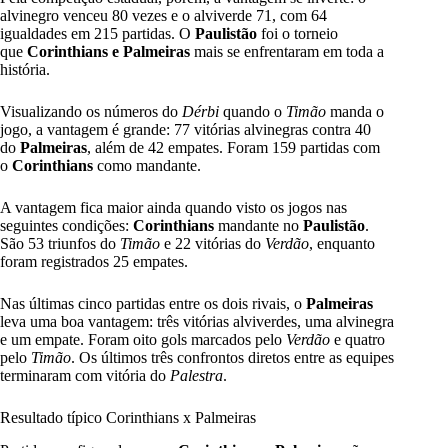
alvinegro venceu 80 vezes e o alviverde 71, com 64
igualdades em 215 partidas. O
Paulistão
foi o torneio
que
Corinthians e Palmeiras
mais se enfrentaram em toda a
história.
Visualizando os números do
Dérbi
quando o
Timão
manda o
jogo, a vantagem é grande: 77 vitórias alvinegras contra 40
do
Palmeiras
, além de 42 empates. Foram 159 partidas com
o
Corinthians
como mandante.
A vantagem fica maior ainda quando visto os jogos nas
seguintes condições:
Corinthians
mandante no
Paulistão
.
São 53 triunfos do
Timão
e 22 vitórias do
Verdão
, enquanto
foram registrados 25 empates.
Nas últimas cinco partidas entre os dois rivais, o
Palmeiras
leva uma boa vantagem: três vitórias alviverdes, uma alvinegra
e um empate. Foram oito gols marcados pelo
Verdão
e quatro
pelo
Timão
. Os últimos três confrontos diretos entre as equipes
terminaram com vitória do
Palestra
.
Resultado típico Corinthians x Palmeiras