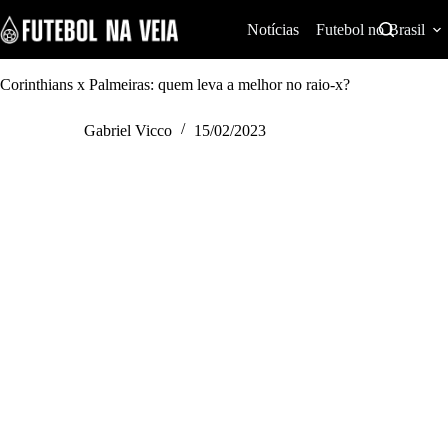
S
k
Notícias
Futebol no Brasil
i
p
t
Corinthians x Palmeiras: quem leva a melhor no raio-x?
o
c
Gabriel Vicco
15/02/2023
o
n
t
e
n
t