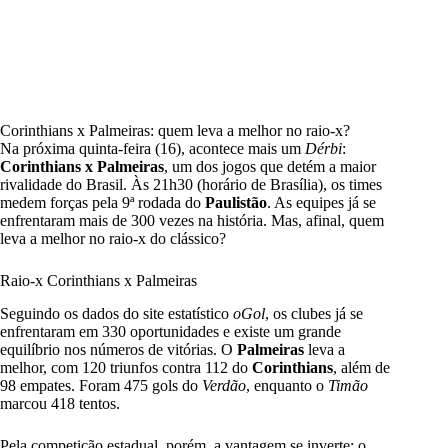
Corinthians x Palmeiras: quem leva a melhor no raio-x?
Na próxima quinta-feira (16), acontece mais um
Dérbi
:
Corinthians x Palmeiras
, um dos jogos que detém a maior
rivalidade do Brasil. Às 21h30 (horário de Brasília), os times
medem forças pela 9ª rodada do
Paulistão
. As equipes já se
enfrentaram mais de 300 vezes na história. Mas, afinal, quem
leva a melhor no raio-x do clássico?
Raio-x Corinthians x Palmeiras
Seguindo os dados do site estatístico
oGol
, os clubes já se
enfrentaram em 330 oportunidades e existe um grande
equilíbrio nos números de vitórias. O
Palmeiras
leva a
melhor, com 120 triunfos contra 112 do
Corinthians
, além de
98 empates. Foram 475 gols do
Verdão
, enquanto o
Timão
marcou 418 tentos.
Pela competição estadual, porém, a vantagem se inverte: o