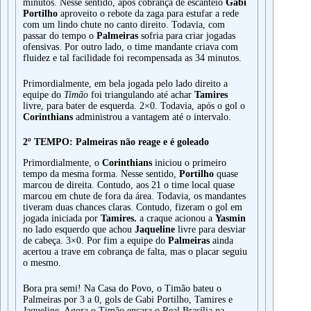
minutos. Nesse sentido, após cobrança de escanteio
Gabi
Portilho
aproveito o rebote da zaga para estufar a rede
com um lindo chute no canto direito. Todavia, com
passar do tempo o
Palmeiras
sofria para criar jogadas
ofensivas. Por outro lado, o time mandante criava com
fluidez e tal facilidade foi recompensada as 34 minutos.
Primordialmente, em bela jogada pelo lado direito a
equipe do
Timão
foi triangulando até achar
Tamires
livre, para bater de esquerda. 2×0. Todavia, após o gol o
Corinthians
administrou a vantagem até o intervalo.
2º TEMPO: Palmeiras não reage e é goleado
Primordialmente, o
Corinthians
iniciou o primeiro
tempo da mesma forma. Nesse sentido,
Portilho
quase
marcou de direita. Contudo, aos 21 o time local quase
marcou em chute de fora da área. Todavia, os mandantes
tiveram duas chances claras. Contudo, fizeram o gol em
jogada iniciada por
Tamires.
a craque acionou a
Yasmin
no lado esquerdo que achou
Jaqueline
livre para desviar
de cabeça. 3×0. Por fim a equipe do
Palmeiras
ainda
acertou a trave em cobrança de falta, mas o placar seguiu
o mesmo.
Bora pra semi! Na Casa do Povo, o Timão bateu o
Palmeiras por 3 a 0, gols de Gabi Portilho, Tamires e
Jaqueline. Agora o Timão encara o Real Brasília na