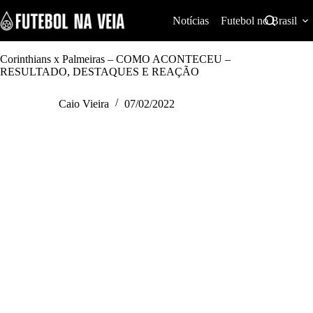
S
k
Notícias
Futebol no Brasil
i
p
t
Corinthians x Palmeiras – COMO ACONTECEU –
o
RESULTADO, DESTAQUES E REAÇÃO
c
o
Caio Vieira
07/02/2022
n
t
e
n
t