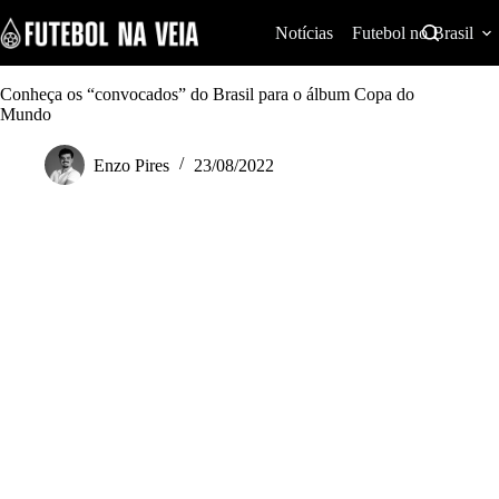
S
k
Notícias
Futebol no Brasil
i
p
t
Conheça os “convocados” do Brasil para o álbum Copa do
o
Mundo
c
o
Enzo Pires
23/08/2022
n
t
e
n
t