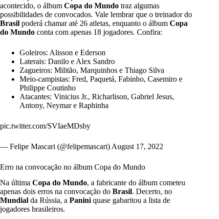
acontecido, o álbum
Copa do Mundo
traz algumas
possibilidades de convocados. Vale lembrar que o treinador do
Brasil
poderá chamar até 26 atletas, enquanto o álbum
Copa
do Mundo
conta com apenas 18 jogadores. Confira:
Goleiros: Alisson e Ederson
Laterais: Danilo e Alex Sandro
Zagueiros: Militão, Marquinhos e Thiago Silva
Meio-campistas: Fred, Paquetá, Fabinho, Casemiro e
Philippe Coutinho
Atacantes: Vinicius Jr., Richarlison, Gabriel Jesus,
Antony, Neymar e Raphinha
pic.twitter.com/SVIaeMDsby
— Felipe Mascari (@felipemascari)
August 17, 2022
Erro na convocação no álbum Copa do Mundo
Na última
Copa do Mundo
, a fabricante do álbum cometeu
apenas dois erros na convocação do
Brasil
. Decerto, no
Mundial
da Rússia, a
Panini
quase gabaritou a lista de
jogadores brasileiros.