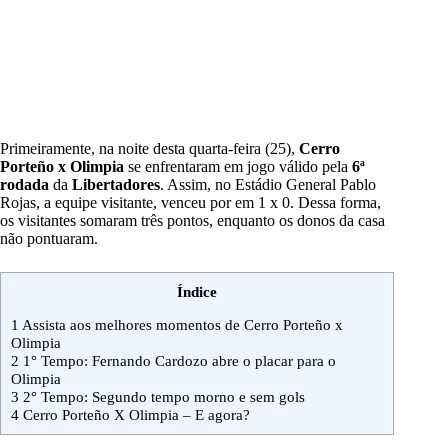
Primeiramente, na noite desta quarta-feira (25),
Cerro
Porteño
x Olimpia
se enfrentaram em jogo válido pela
6ª
rodada
da
Libertadores
. Assim, no Estádio General Pablo
Rojas, a equipe visitante, venceu por em 1 x 0. Dessa forma,
os visitantes somaram três pontos, enquanto os donos da casa
não pontuaram.
Índice
1
Assista aos melhores momentos de Cerro Porteño x
Olimpia
2
1° Tempo: Fernando Cardozo abre o placar para o
Olimpia
3
2° Tempo: Segundo tempo morno e sem gols
4
Cerro Porteño X Olimpia – E agora?