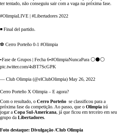
ter tentado, não conseguiu sair com a vaga na próxima fase.
#OlimpiaLIVE
|
#Libertadores
2022
◾️ Final del partido.
⚽️ Cerro Porteño 0-1
#Olimpia
•Fase de Grupos | Fecha 6•
#OlimpiaNuncaPara
⚪️⚫️⚪️
pic.twitter.com/4sBT7ScGPK
— Club Olimpia (@elClubOlimpia)
May 26, 2022
Cerro Porteño X Olimpia – E agora?
Com o resultado, o
Cerro Porteño
se classificou para a
próxima fase da competição. Ao passo, que o
Olimpia
irá
jogar a
Copa Sul-Americana
, já que ficou em terceiro em seu
grupo da
Libertadores
.
Foto destaque: Divulgação /Club Olimpia