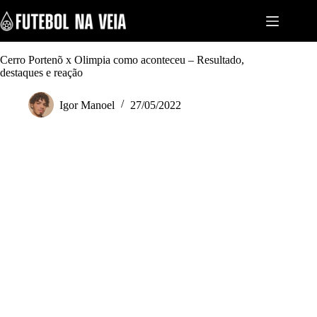
S
k
i
p
t
Cerro Portenõ x Olimpia como aconteceu – Resultado,
o
destaques e reação
c
o
Igor Manoel
27/05/2022
n
t
e
n
t