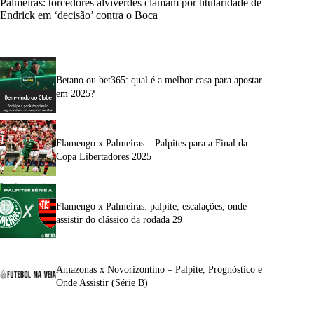
Palmeiras: torcedores alviverdes clamam por titularidade de
Endrick em ‘decisão’ contra o Boca
Betano ou bet365: qual é a melhor casa para apostar
em 2025?
Flamengo x Palmeiras – Palpites para a Final da
Copa Libertadores 2025
Flamengo x Palmeiras: palpite, escalações, onde
assistir do clássico da rodada 29
Amazonas x Novorizontino – Palpite, Prognóstico e
Onde Assistir (Série B)