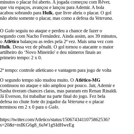
minutos o placar foi aberto. A jogada começou com Réver,
que viu espaços, avançou e lançou para Ademir. A bola
acabou sobrando para
Hulk
, que livre abriu o placar. O gol
não abriu somente o placar, mas como a defesa da
Veterana
.
O
Galo
seguiu no ataque e perdeu a chance de fazer o
segundo com Nacho Fernández. Ainda assim, aos 39 minutos,
o
Atlético
balançou as redes pela 2ª vez. Mais uma vez com
Hulk
. Dessa vez de pênalti. O gol tornou o atacante o maior
artilheiro do ‘Novo Mineirão' e deu números finais ao
primeiro tempo: 2 x 0.
2º tempo: controle atleticano e vantagem para jogo de volta
O segundo tempo não mudou muito. O
Atlético-MG
continuou no ataque e não ampliou por pouco. Jair, Ademir e
Sasha tiveram chances claras, mas pararam em Renan Rinaldi.
Já Everson, foi trabalhar na parte final do jogo. Fez bela
defesa no chute forte do jogador da
Veterana
e o placar
terminou em 2 x 0 para o
Galo
.
https://twitter.com/Atletico/status/1506743411075862536?
s=20&t=rnIKG6g8_6uW1gSIdHweEg