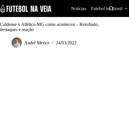
S
k
Notícias
Futebol no Brasil
i
p
t
Caldense x Atlético-MG como aconteceu – Resultado,
o
destaques e reação
c
o
André Merice
24/03/2022
n
t
e
n
t